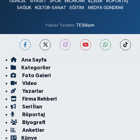
GÜNCEL
SİYASET
SPOR
EKONOMİ
İLÇELER
RÖPORTAJ
SAĞLIK
KÜLTÜR-SANAT
EĞİTİM
MEDYA GÜNDEMİ
Haber Yazılımı:
TE Bilişim
Ana Sayfa
Kategoriler
Foto Galeri
Video
Yazarlar
Firma Rehberi
Seri İlan
Röportaj
Biyografi
Anketler
Künye