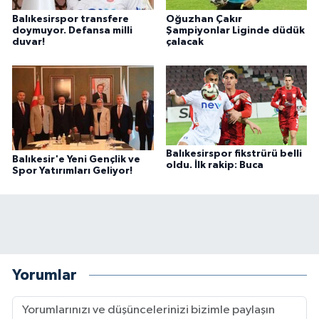
Balıkesirspor transfere
Oğuzhan Çakır
doymuyor. Defansa milli
Şampiyonlar Liginde düdük
duvar!
çalacak
Balıkesirspor fikstrürü belli
Balıkesir'e Yeni Gençlik ve
oldu. İlk rakip: Buca
Spor Yatırımları Geliyor!
Yorumlar