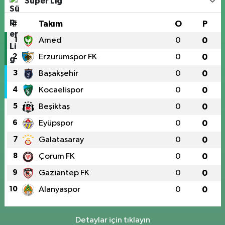
Süper Lig
#
Takım
O
P
1
Amed
0
0
2
Erzurumspor FK
0
0
3
Başakşehir
0
0
4
Kocaelispor
0
0
5
Beşiktaş
0
0
6
Eyüpspor
0
0
7
Galatasaray
0
0
8
Çorum FK
0
0
9
Gaziantep FK
0
0
10
Alanyaspor
0
0
Detaylar için tıklayın