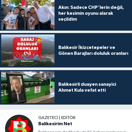
Akın: Sadece CHP'lerin değil,
her kesimin oyunu alarak
seçildim
Balıkesir İkizcetepeler ve
Gönen Barajları doluluk oranları
Balıkesirli duayen sanayici
Ahmet Kula vefat etti
GAZETECI | EDITÖR
Balikesirim Net