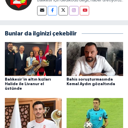
Balıkesir için dedikodu değil, haber üretiyoruz.
Bunlar da ilginizi çekebilir
Balıkesir'in altın kızları
Bahis soruşturmasında
Halide ile Livanur el
Kemal Aydın gözaltında
üstünde