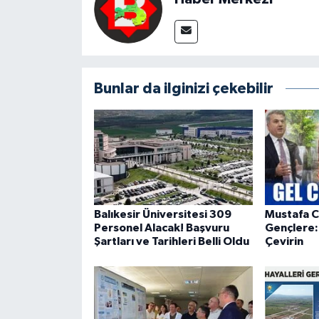
Bunlar da ilginizi çekebilir
Balıkesir Üniversitesi 309
Mustafa 
Personel Alacak! Başvuru
Gençlere: 
Şartları ve Tarihleri Belli Oldu
Çevirin