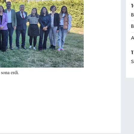
1
B
B
A
1
S
 sona erdi.