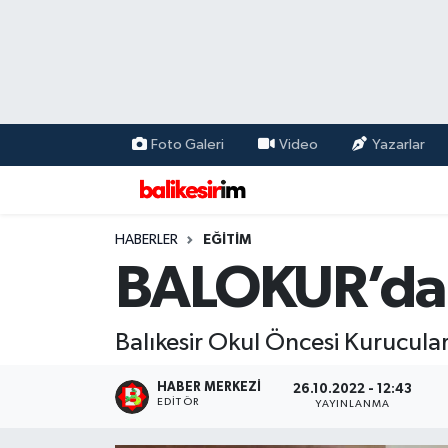
Foto Galeri
Video
Yazarlar
HABERLER
EĞİTİM
BALOKUR’da y
Balıkesir Okul Öncesi Kurucula
HABER MERKEZI
26.10.2022 - 12:43
EDITÖR
YAYINLANMA