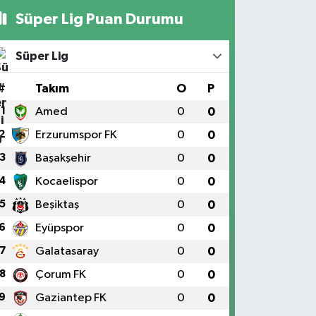
Süper Lig Puan Durumu
Süper Lig
#
Takım
O
P
1
Amed
0
0
2
Erzurumspor FK
0
0
3
Başakşehir
0
0
4
Kocaelispor
0
0
5
Beşiktaş
0
0
6
Eyüpspor
0
0
7
Galatasaray
0
0
8
Çorum FK
0
0
9
Gaziantep FK
0
0