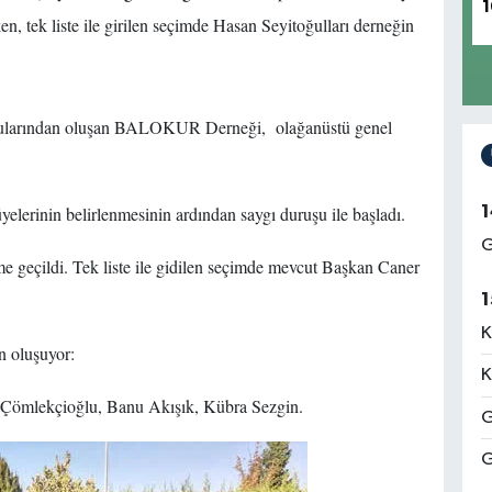
1
 tek liste ile girilen seçimde Hasan Seyitoğulları derneğin
rucularından oluşan BALOKUR Derneği, olağanüstü genel
1
elerinin belirlenmesinin ardından saygı duruşu ile başladı.
G
geçildi. Tek liste ile gidilen seçimde mevcut Başkan Caner
1
K
n oluşuyor:
K
Çömlekçioğlu, Banu Akışık, Kübra Sezgin.
G
G