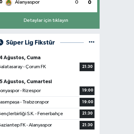
0
Alanyaspor
0
0
Detaylar için tıklayın
Süper Lig Fikstür
4 Ağustos, Cuma
alatasaray - Çorum FK
21:30
5 Ağustos, Cumartesi
onyaspor - Rizespor
19:00
asımpaşa - Trabzonspor
19:00
ençlerbirliği S.K. - Fenerbahçe
21:30
aziantep FK - Alanyaspor
21:30