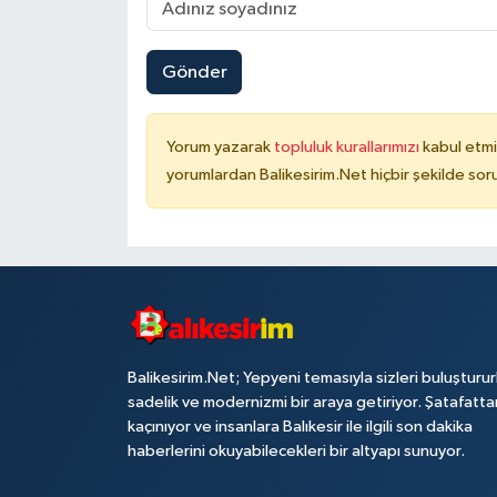
Gönder
Yorum yazarak
topluluk kurallarımızı
kabul etmi
yorumlardan Balikesirim.Net hiçbir şekilde so
Balikesirim.Net; Yepyeni temasıyla sizleri buluşturu
sadelik ve modernizmi bir araya getiriyor. Şatafatta
kaçınıyor ve insanlara Balıkesir ile ilgili son dakika
haberlerini okuyabilecekleri bir altyapı sunuyor.