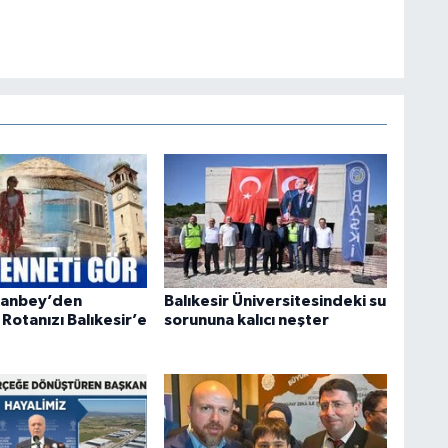
Canbey’den
Balıkesir Üniversitesindeki su
Rotanızı Balıkesir’e
sorununa kalıcı neşter