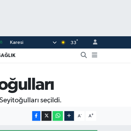
°
Karesi
18
33
32
SAĞLIK
38
03
ğulları
14
18
yitoğulları seçildi.
-
+
A
A