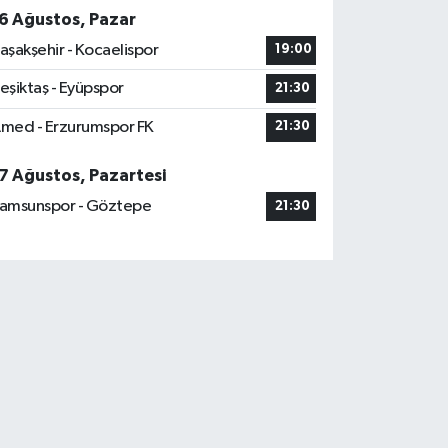
6 Ağustos, Pazar
aşakşehir - Kocaelispor
19:00
eşiktaş - Eyüpspor
21:30
med - Erzurumspor FK
21:30
7 Ağustos, Pazartesi
amsunspor - Göztepe
21:30