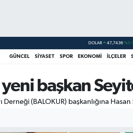
DOLAR
47,7436
%0.
EURO
55,2510
%0.
GÜNCEL
SİYASET
SPOR
EKONOMİ
İLÇELER
STERLİN
64,4811
%0.
GRAM ALTIN
6660.55
%0.
eni başkan Seyito
BİST100
13.779
%-
BITCOIN
64.944,08
%-0.
rı Derneği (BALOKUR) başkanlığına Hasan Se