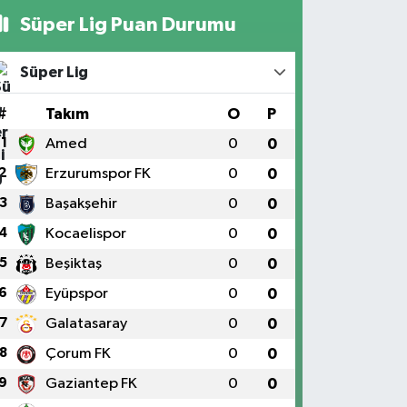
Süper Lig Puan Durumu
Süper Lig
#
Takım
O
P
1
Amed
0
0
2
Erzurumspor FK
0
0
3
Başakşehir
0
0
4
Kocaelispor
0
0
5
Beşiktaş
0
0
6
Eyüpspor
0
0
7
Galatasaray
0
0
8
Çorum FK
0
0
9
Gaziantep FK
0
0