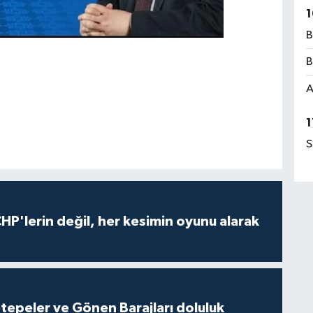
1
B
B
A
1
S
HP'lerin değil, her kesimin oyunu alarak
cetepeler ve Gönen Barajları doluluk