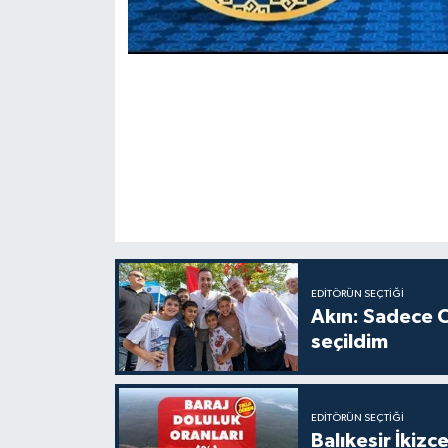
EDITÖRÜN SEÇTIĞI
Akın: Sadece C
seçildim
EDITÖRÜN SEÇTIĞI
Balıkesir İkiz