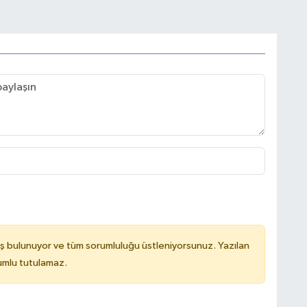
ş bulunuyor ve tüm sorumluluğu üstleniyorsunuz. Yazılan
rumlu tutulamaz.