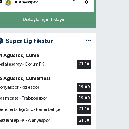
0
Alanyaspor
0
0
Detaylar için tıklayın
Süper Lig Fikstür
4 Ağustos, Cuma
alatasaray - Çorum FK
21:30
5 Ağustos, Cumartesi
onyaspor - Rizespor
19:00
asımpaşa - Trabzonspor
19:00
ençlerbirliği S.K. - Fenerbahçe
21:30
aziantep FK - Alanyaspor
21:30