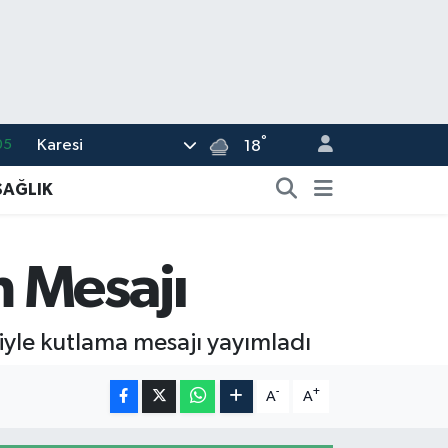
°
Karesi
05
18
18
SAĞLIK
22
54
 Mesajı
%0
66
yle kutlama mesajı yayımladı
-
+
A
A