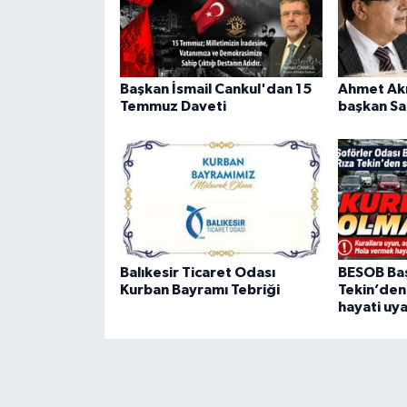
Başkan İsmail Cankul'dan 15
Ahmet Akı
Temmuz Daveti
başkan Sa
Balıkesir Ticaret Odası
BESOB Baş
Kurban Bayramı Tebriği
Tekin’den
hayati uya