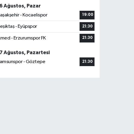
6 Ağustos, Pazar
aşakşehir - Kocaelispor
19:00
eşiktaş - Eyüpspor
21:30
med - Erzurumspor FK
21:30
7 Ağustos, Pazartesi
amsunspor - Göztepe
21:30