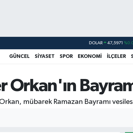
DOLAR
47,5971
%0.
EURO
55,1336
%0.
GÜNCEL
SİYASET
SPOR
EKONOMİ
İLÇELER
STERLİN
64,2534
%0.
GRAM ALTIN
6527.85
%0.
r Orkan'ın Bayram
BİST100
13.703
BITCOIN
64.475,47
%0.
r Orkan, mübarek Ramazan Bayramı vesilesi