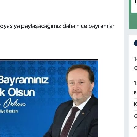
1
 doyasıya paylaşacağımız daha nice bayramlar
1
G
1
K
K
G
G