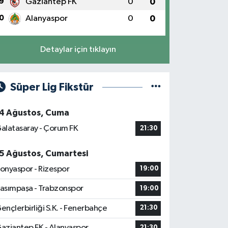
9
Gaziantep FK
0
0
0
Alanyaspor
0
0
Detaylar için tıklayın
Süper Lig Fikstür
4 Ağustos, Cuma
alatasaray - Çorum FK
21:30
5 Ağustos, Cumartesi
onyaspor - Rizespor
19:00
asımpaşa - Trabzonspor
19:00
ençlerbirliği S.K. - Fenerbahçe
21:30
aziantep FK - Alanyaspor
21:30