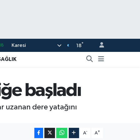
°
Karesi
18
18
32
SAĞLIK
38
03
iğe başladı
14
11
ar uzanan dere yatağını
-
+
A
A