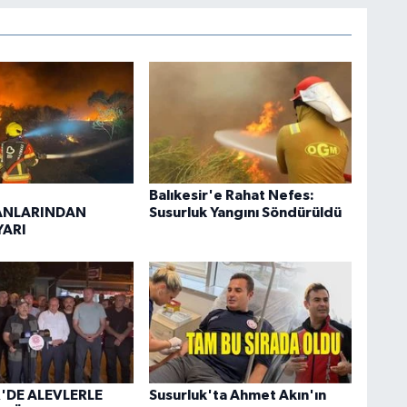
Balıkesir'e Rahat Nefes:
NLARINDAN
Susurluk Yangını Söndürüldü
YARI
R'DE ALEVLERLE
Susurluk'ta Ahmet Akın'ın