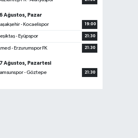
6 Ağustos, Pazar
aşakşehir - Kocaelispor
19:00
eşiktaş - Eyüpspor
21:30
med - Erzurumspor FK
21:30
7 Ağustos, Pazartesi
amsunspor - Göztepe
21:30