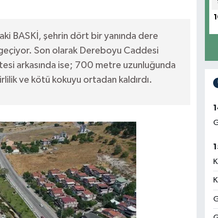
1
raki BASKİ, şehrin dört bir yanında dere
ne geçiyor. Son olarak Dereboyu Caddesi
Sitesi arkasında ise; 700 metre uzunluğunda
rlilik ve kötü kokuyu ortadan kaldırdı.
1
G
1
K
K
G
G