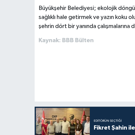
Büyükşehir Belediyesi; ekolojik döngüy
sağlıklı hale getirmek ve yazın koku o
şehrin dört bir yanında çalışmalarına
Kaynak: BBB Bülten
EDITÖRÜN SEÇTIĞI
Fikret Şahin il