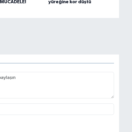
 MÜCADELE!
yüreğine kor düştü