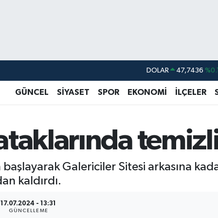
DOLAR
47,7436
%0.
EURO
55,2510
%0.
GÜNCEL
SİYASET
SPOR
EKONOMİ
İLÇELER
STERLİN
64,4811
%0.
GRAM ALTIN
6660.55
%0.
taklarında temizl
BİST100
13.779
%-
BITCOIN
64.959,79
%1.
şlayarak Galericiler Sitesi arkasına kad
an kaldırdı.
17.07.2024 - 13:31
GÜNCELLEME