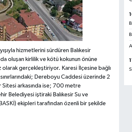
1
B
B
A
yışıyla hizmetlerini sürdüren Balıkesir
da oluşan kirlilik ve kötü kokunun önüne
1
 olarak gerçekleştiriyor. Karesi İlçesine bağlı
S
i sınırlarındaki; Dereboyu Caddesi üzerinde 2
r Sitesi arkasında ise; 700 metre
r Belediyesi iştiraki Balıkesir Su ve
ASKİ) ekipleri tarafından özenli bir şekilde