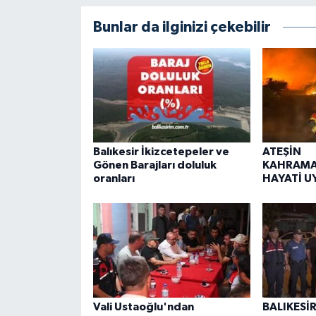
Bunlar da ilginizi çekebilir
Balıkesir İkizcetepeler ve
ATEŞİN
Gönen Barajları doluluk
KAHRAMA
oranları
HAYATİ U
Vali Ustaoğlu'ndan
BALIKESİ