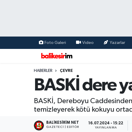
Foto Galeri
Video
Yazarlar
HABERLER
ÇEVRE
BASKİ dere ya
BASKİ, Dereboyu Caddesinden ba
temizleyerek kötü kokuyu ortad
BALIKESIRIM NET
16.07.2024 - 15:22
GAZETECI | EDITÖR
YAYINLANMA