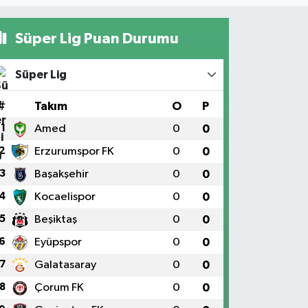
Süper Lig Puan Durumu
Süper Lig
#
Takım
O
P
1
Amed
0
0
2
Erzurumspor FK
0
0
3
Başakşehir
0
0
4
Kocaelispor
0
0
5
Beşiktaş
0
0
6
Eyüpspor
0
0
7
Galatasaray
0
0
8
Çorum FK
0
0