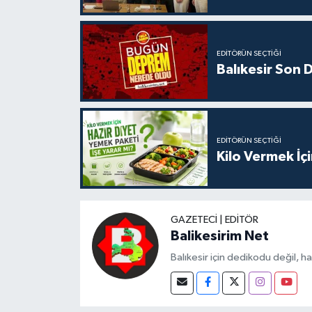
EDITÖRÜN SEÇTIĞI
Balıkesir Son
EDITÖRÜN SEÇTIĞI
Kilo Vermek İç
GAZETECI | EDITÖR
Balikesirim Net
Balıkesir için dedikodu değil, h