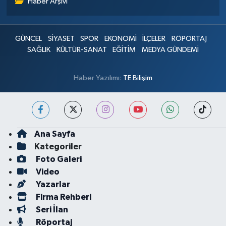
Haber Arşivi
GÜNCEL
SİYASET
SPOR
EKONOMİ
İLÇELER
RÖPORTAJ
SAĞLIK
KÜLTÜR-SANAT
EĞİTİM
MEDYA GÜNDEMİ
Haber Yazılımı:
TE Bilişim
Ana Sayfa
Kategoriler
Foto Galeri
Video
Yazarlar
Firma Rehberi
Seri İlan
Röportaj