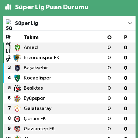
Süper Lig Puan Durumu
Süper Lig
#
Takım
O
P
1
Amed
0
0
2
Erzurumspor FK
0
0
3
Başakşehir
0
0
4
Kocaelispor
0
0
5
Beşiktaş
0
0
6
Eyüpspor
0
0
7
Galatasaray
0
0
8
Çorum FK
0
0
9
Gaziantep FK
0
0