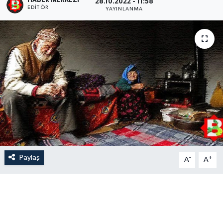
HABER MERKEZI
28.10.2022 - 11:58
EDITÖR
YAYINLANMA
Paylaş
-
+
A
A