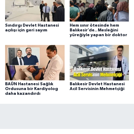
Sındırgı Devlet Hastanesi
Hem sınır ötesinde hem
açılışı için geri sayım
Balıkesir’de.. Mesleğini
yüreğiyle yapan bir doktor
BAÜN Hastanesi Sağlık
Balıkesir Devlet Hastanesi
Ordusuna bir Kardiyolog
Acil Servisinin Mehmetçiği
daha kazandırdı