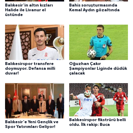
Balıkesir'in altın kızları
Bahis soruşturmasında
Halide ile Livanur el
Kemal Aydın gözaltında
üstünde
Balıkesirspor transfere
Oğuzhan Çakır
doymuyor. Defansa milli
Şampiyonlar Liginde düdük
duvar!
çalacak
Balıkesirspor fikstrürü belli
Balıkesir'e Yeni Gençlik ve
oldu. İlk rakip: Buca
Spor Yatırımları Geliyor!