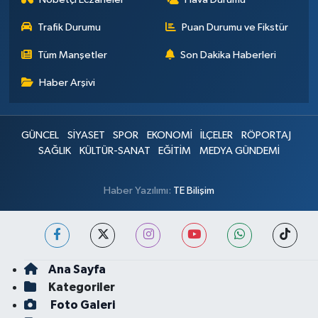
Trafik Durumu
Puan Durumu ve Fikstür
Tüm Manşetler
Son Dakika Haberleri
Haber Arşivi
GÜNCEL
SİYASET
SPOR
EKONOMİ
İLÇELER
RÖPORTAJ
SAĞLIK
KÜLTÜR-SANAT
EĞİTİM
MEDYA GÜNDEMİ
Haber Yazılımı:
TE Bilişim
Ana Sayfa
Kategoriler
Foto Galeri