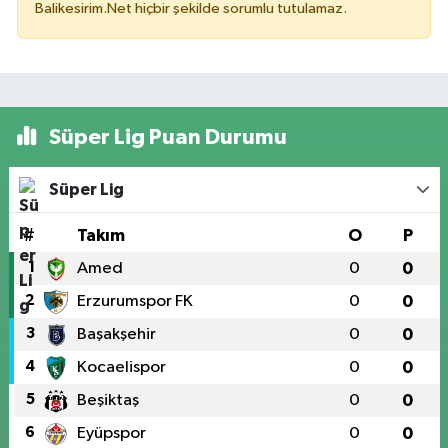
Balikesirim.Net hiçbir şekilde sorumlu tutulamaz.
Süper Lig Puan Durumu
Süper Lig
#
Takım
O
P
1
Amed
0
0
2
Erzurumspor FK
0
0
3
Başakşehir
0
0
4
Kocaelispor
0
0
5
Beşiktaş
0
0
6
Eyüpspor
0
0