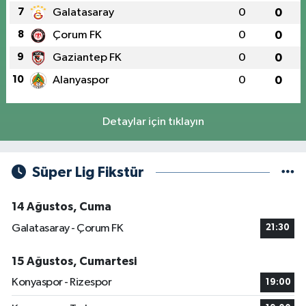
7
Galatasaray
0
0
8
Çorum FK
0
0
9
Gaziantep FK
0
0
10
Alanyaspor
0
0
Detaylar için tıklayın
Süper Lig Fikstür
14 Ağustos, Cuma
Galatasaray - Çorum FK
21:30
15 Ağustos, Cumartesi
Konyaspor - Rizespor
19:00