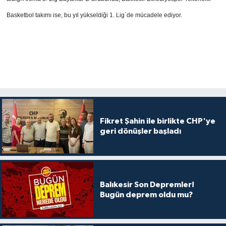
Basketbol takımı ise, bu yıl yükseldiği 1. Lig`de mücadele ediyor.
Fikret Şahin ile birlikte CHP'ye
geri dönüşler başladı
Balıkesir Son Depremler!
Bugün deprem oldu mu?