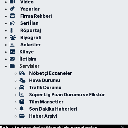
Video
Yazarlar
Firma Rehberi
Seri İlan
Röportaj
Biyografi
Anketler
Künye
İletişim
Servisler
Nöbetçi Eczaneler
Hava Durumu
Trafik Durumu
Süper Lig Puan Durumu ve Fikstür
Tüm Manşetler
Son Dakika Haberleri
Haber Arşivi