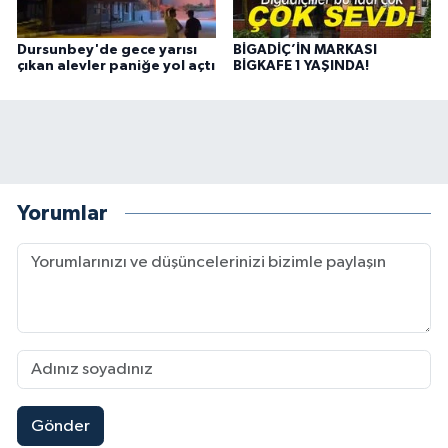
Dursunbey'de gece yarısı
BİGADİÇ’İN MARKASI
çıkan alevler paniğe yol açtı
BİGKAFE 1 YAŞINDA!
Yorumlar
Gönder