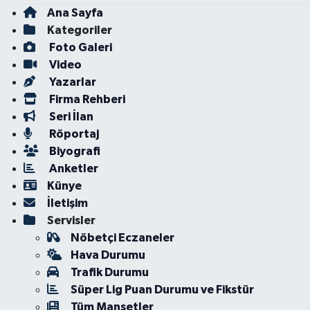
Ana Sayfa
Kategoriler
Foto Galeri
Video
Yazarlar
Firma Rehberi
Seri İlan
Röportaj
Biyografi
Anketler
Künye
İletişim
Servisler
Nöbetçi Eczaneler
Hava Durumu
Trafik Durumu
Süper Lig Puan Durumu ve Fikstür
Tüm Manşetler