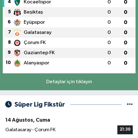
4
Kocaelispor
0
0
5
Beşiktaş
0
0
6
Eyüpspor
0
0
7
Galatasaray
0
0
8
Çorum FK
0
0
9
Gaziantep FK
0
0
10
Alanyaspor
0
0
Detaylar için tıklayın
Süper Lig Fikstür
14 Ağustos, Cuma
Galatasaray - Çorum FK
21:30