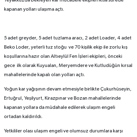
Teyakkuzda bekleyen kar mücadele ekipleri kısa sürede
kapanan yolları ulaşıma açtı.
5 adet greyder, 5 adet tuzlama aracı, 2 adet Loader, 4 adet
Beko Loder, yeterli tuz stoğu ve 70 kişilik ekip ile zorlu kış
koşullarına hazır olan Altıeylül Fen İşleri ekipleri, önceki
gece ilk olarak Kuyualan, Meryemdere ve Kutludüğün kırsal
mahallelerinde kapalı olan yolları açtı.
Yoğun kar yağışının devam etmesiyle birlikte Çukurhüseyin,
Ertuğrul, Yeşilyurt, Kirazpınar ve Bozan mahallelerinde
kapanan yollara da müdahale edilerek ulaşım engeli
ortadan kaldırıldı.
Yetkililer olası ulaşım engeli ve olumsuz durumlara karşı