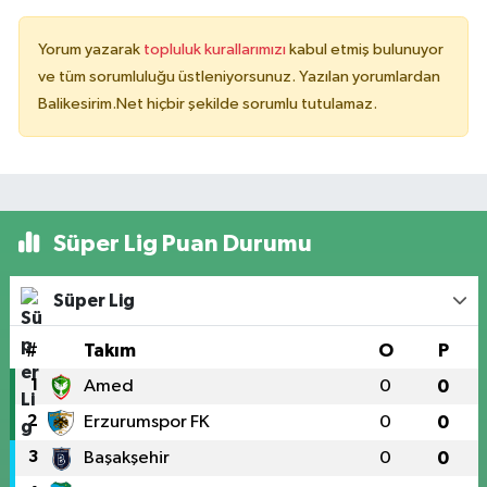
Yorum yazarak
topluluk kurallarımızı
kabul etmiş bulunuyor
ve tüm sorumluluğu üstleniyorsunuz. Yazılan yorumlardan
Balikesirim.Net hiçbir şekilde sorumlu tutulamaz.
Süper Lig Puan Durumu
Süper Lig
#
Takım
O
P
1
Amed
0
0
2
Erzurumspor FK
0
0
3
Başakşehir
0
0