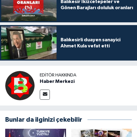
Balıkesir İkizcetepeler ve
Gönen Barajları doluluk oranları
Balıkesirli duayen sanayici
Ahmet Kula vefat etti
EDITÖR HAKKINDA
Haber Merkezi
Bunlar da ilginizi çekebilir