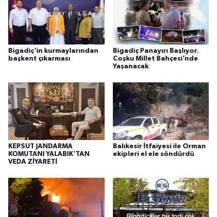
Bigadiç'in kurmaylarından
Bigadiç Panayırı Başlıyor.
başkent çıkarması
Coşku Millet Bahçesi’nde
Yaşanacak
KEPSUT JANDARMA
Balıkesir İtfaiyesi ile Orman
KOMUTANI YALABIK'TAN
ekipleri el ele söndürdü
VEDA ZİYARETİ