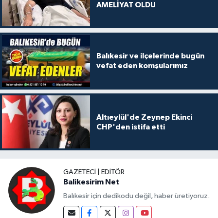
AMELİYAT OLDU
Balıkesir ve ilçelerinde bugün
vefat eden komşularımız
Altıeylül'de Zeynep Ekinci
CHP'den istifa etti
GAZETECI | EDITÖR
Balikesirim Net
Balıkesir için dedikodu değil, haber üretiyoruz.