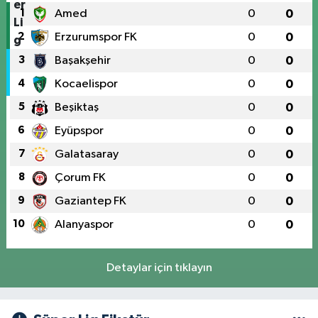
1
Amed
0
0
2
Erzurumspor FK
0
0
3
Başakşehir
0
0
4
Kocaelispor
0
0
5
Beşiktaş
0
0
6
Eyüpspor
0
0
7
Galatasaray
0
0
8
Çorum FK
0
0
9
Gaziantep FK
0
0
10
Alanyaspor
0
0
Detaylar için tıklayın