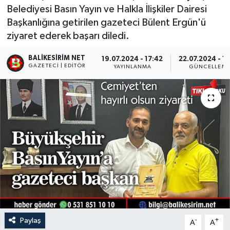
Belediyesi Basın Yayın ve Halkla İlişkiler Dairesi
Başkanlığına getirilen gazeteci Bülent Ergün'ü
ziyaret ederek başarı diledi.
BALIKESIRIM NET
19.07.2024 - 17:42
22.07.2024 - 1
GAZETECI | EDITÖR
YAYINLANMA
GÜNCELLEM
Paylaş
-
+
A
A