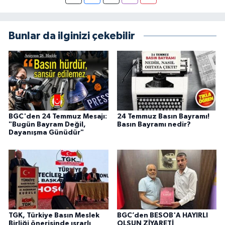
Bunlar da ilginizi çekebilir
BGC'den 24 Temmuz Mesajı:
24 Temmuz Basın Bayramı!
"Bugün Bayram Değil,
Basın Bayramı nedir?
Dayanışma Günüdür"
TGK, Türkiye Basın Meslek
BGC’den BESOB'A HAYIRLI
Birliği önerisinde ısrarlı
OLSUN ZİYARETİ