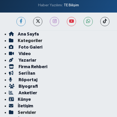
Haber Yazılımı:
TE Bilişim
Ana Sayfa
Kategoriler
Foto Galeri
Video
Yazarlar
Firma Rehberi
Seri İlan
Röportaj
Biyografi
Anketler
Künye
İletişim
Servisler