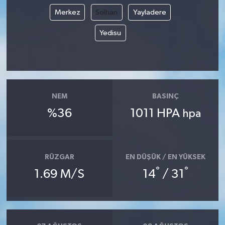
Merkez
Solhan
Yayladere
Yedisu
NEM
BASINÇ
%36
1011 HPA
hpa
RÜZGAR
EN DÜŞÜK / EN YÜKSEK
°
°
1.69 M/S
14
/ 31