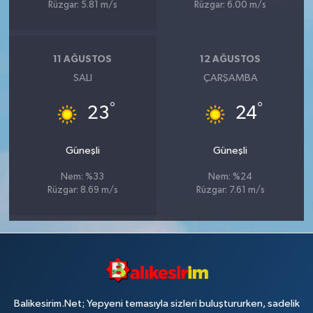
Rüzgar: 5.81 m/s
Rüzgar: 6.00 m/s
11 AĞUSTOS
12 AĞUSTOS
SALI
ÇARŞAMBA
°
°
23
24
Güneşli
Güneşli
Nem: %33
Nem: %24
Rüzgar: 8.69 m/s
Rüzgar: 7.61 m/s
Balikesirim.Net; Yepyeni temasıyla sizleri buluştururken, sadelik