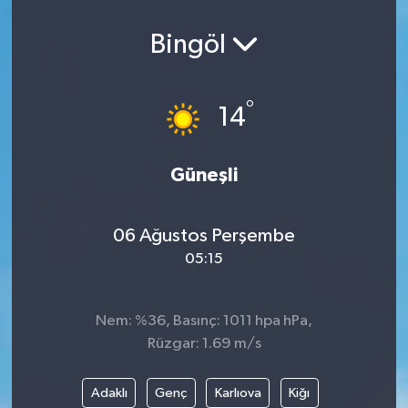
Bingöl
°
14
Güneşli
06 Ağustos Perşembe
05:15
Nem: %36, Basınç: 1011 hpa hPa,
Rüzgar: 1.69 m/s
Adaklı
Genç
Karlıova
Kiğı