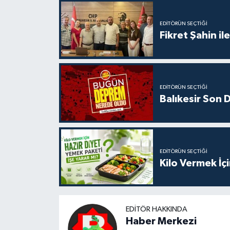
EDITÖRÜN SEÇTIĞI
Fikret Şahin il
EDITÖRÜN SEÇTIĞI
Balıkesir Son
EDITÖRÜN SEÇTIĞI
Kilo Vermek İç
EDITÖR HAKKINDA
Haber Merkezi