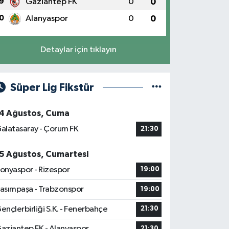
9
Gaziantep FK
0
0
0
Alanyaspor
0
0
Detaylar için tıklayın
Süper Lig Fikstür
4 Ağustos, Cuma
alatasaray - Çorum FK
21:30
5 Ağustos, Cumartesi
onyaspor - Rizespor
19:00
asımpaşa - Trabzonspor
19:00
ençlerbirliği S.K. - Fenerbahçe
21:30
aziantep FK - Alanyaspor
21:30