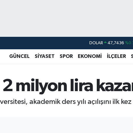
DOLAR
47,7436
%0.
EURO
55,2510
%0.
GÜNCEL
SİYASET
SPOR
EKONOMİ
İLÇELER
STERLİN
64,4811
%0.
GRAM ALTIN
6660.55
%0.
, 2 milyon lira kaz
BİST100
13.779
%-
BITCOIN
64.959,79
%1.
versitesi, akademik ders yılı açılışını ilk ke