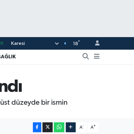
°
Karesi
18
18
32
SAĞLIK
38
03
andı
14
11
z üst düzeyde bir ismin
-
+
A
A