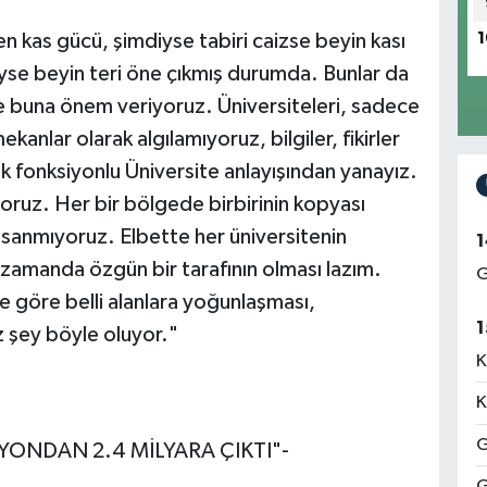
1
en kas gücü, şimdiyse tabiri caizse beyin kası
iyse beyin teri öne çıkmış durumda. Bunlar da
 de buna önem veriyoruz. Üniversiteleri, sadece
ekanlar olarak algılamıyoruz, bilgiler, fikirler
 fonksiyonlu Üniversite anlayışından yanayız.
yoruz. Her bir bölgede birbirinin kopyası
ı sanmıyoruz. Elbette her üniversitenin
1
zamanda özgün bir tarafının olması lazım.
G
e göre belli alanlara yoğunlaşması,
1
z şey böyle oluyor."
K
K
G
LYONDAN 2.4 MİLYARA ÇIKTI"-
G