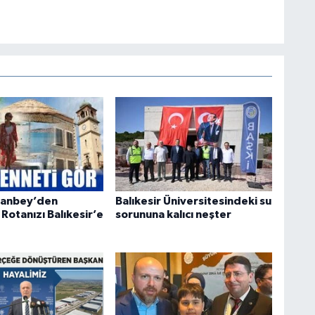
Canbey’den
Balıkesir Üniversitesindeki su
Rotanızı Balıkesir’e
sorununa kalıcı neşter