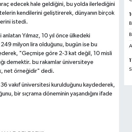
hraç edecek hale geldiğini, bu yolda ilerlediğini
telerin kendilerini geliştirerek, dünyanın birçok
1
rini istedi.
B
B
 anlatan Yılmaz, 10 yıl önce ülkedeki
ın 249 milyon lira olduğunu, bugün ise bu
A
ederek, "Geçmişe göre 2-3 kat değil, 10 misli
1
lığı demektir. bu rakamlar üniversiteye
S
, net örneğidir" dedi.
36 vakıf üniversitesi kurulduğunu kaydederek,
uğunu, bir sıçrama döneminin yaşandığını ifade