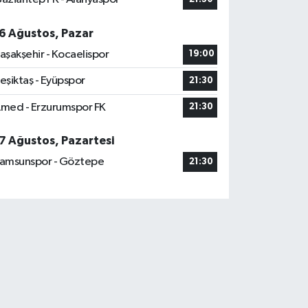
6 Ağustos, Pazar
aşakşehir - Kocaelispor
19:00
eşiktaş - Eyüpspor
21:30
med - Erzurumspor FK
21:30
7 Ağustos, Pazartesi
amsunspor - Göztepe
21:30