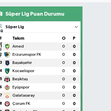
Süper Lig Puan Durumu
Süper Lig
#
Takım
O
P
1
Amed
0
0
2
Erzurumspor FK
0
0
3
Başakşehir
0
0
4
Kocaelispor
0
0
5
Beşiktaş
0
0
6
Eyüpspor
0
0
7
Galatasaray
0
0
8
Çorum FK
0
0