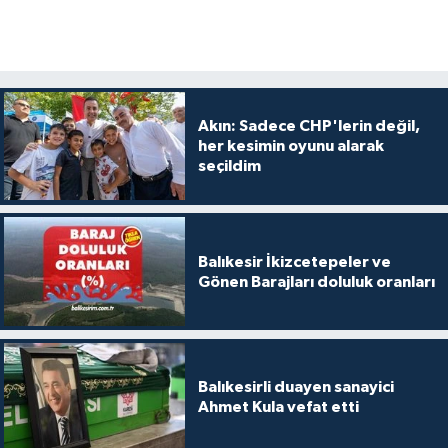
Akın: Sadece CHP'lerin değil,
her kesimin oyunu alarak
seçildim
Balıkesir İkizcetepeler ve
Gönen Barajları doluluk oranları
Balıkesirli duayen sanayici
Ahmet Kula vefat etti