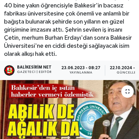
40 bine yakın öğrencisiyle Balıkesir'in bacasız
fabrikası üniversitesine çok önemli ve anlamlı bir
bağışta bulunarak şehirde son yılların en güzel
girişimine imzasını attı. Şehrin sevilen iş insanı
Çetin, merhum Burhan Erdayı'dan sonra Balıkesir
Üniversitesi'ne en ciddi desteği sağlayacak isim
olarak alkışı hak etti.
BALIKESIRIM NET
23.06.2023 - 08:27
22.10.2024 - 
GAZETECI | EDITÖR
YAYINLANMA
GÜNCELLE