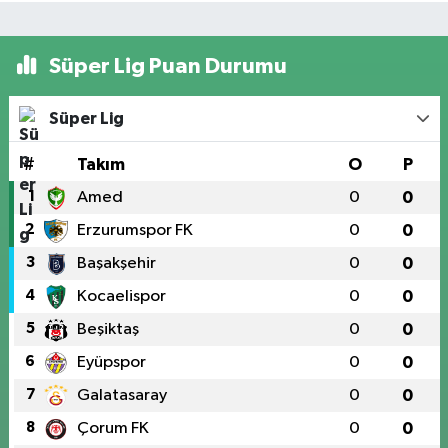
Süper Lig Puan Durumu
Süper Lig
#
Takım
O
P
1
Amed
0
0
2
Erzurumspor FK
0
0
3
Başakşehir
0
0
4
Kocaelispor
0
0
5
Beşiktaş
0
0
6
Eyüpspor
0
0
7
Galatasaray
0
0
8
Çorum FK
0
0