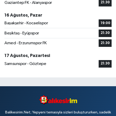
Gaziantep FK - Alanyaspor
21:30
16 Ağustos, Pazar
Başakşehir - Kocaelispor
19:00
Beşiktaş - Eyüpspor
21:30
Amed - Erzurumspor FK
21:30
17 Ağustos, Pazartesi
Samsunspor - Göztepe
21:30
Balikesirim.Net; Yepyeni temasıyla sizleri buluştururken, sadelik