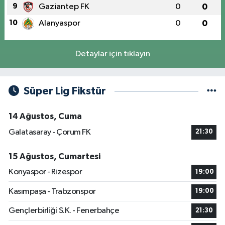
9
Gaziantep FK
0
0
10
Alanyaspor
0
0
Detaylar için tıklayın
Süper Lig Fikstür
14 Ağustos, Cuma
Galatasaray - Çorum FK
21:30
15 Ağustos, Cumartesi
Konyaspor - Rizespor
19:00
Kasımpaşa - Trabzonspor
19:00
Gençlerbirliği S.K. - Fenerbahçe
21:30