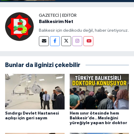
GAZETECI | EDITÖR
Balikesirim Net
Balıkesir için dedikodu değil, haber üretiyoruz.
Bunlar da ilginizi çekebilir
Sındırgı Devlet Hastanesi
Hem sınır ötesinde hem
açılışı için geri sayım
Balıkesir’de.. Mesleğini
yüreğiyle yapan bir doktor