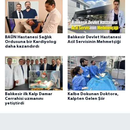
BAÜN Hastanesi Sağlık
Balıkesir Devlet Hastanesi
Ordusuna bir Kardiyolog
Acil Servisinin Mehmetçiği
daha kazandırdı
Balıkesir ilk Kalp Damar
Kalbe Dokunan Doktora,
Cerrahisi uzmanını
Kalpten Gelen Şiir
yetiştirdi