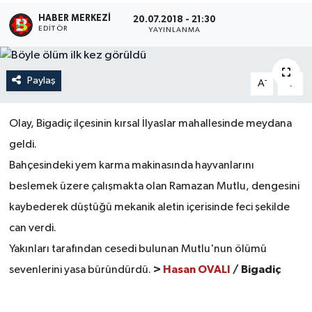
HABER MERKEZI
20.07.2018 - 21:30
EDITÖR
YAYINLANMA
Paylaş
-
+
A
A
Olay, Bigadiç ilçesinin kırsal İlyaslar mahallesinde meydana
geldi.
Bahçesindeki yem karma makinasında hayvanlarını
beslemek üzere çalışmakta olan Ramazan Mutlu, dengesini
kaybederek düştüğü mekanik aletin içerisinde feci şekilde
can verdi.
Yakınları tarafından cesedi bulunan Mutlu'nun ölümü
>
Hasan OVALI
/ Bigadiç
sevenlerini yasa büründürdü.