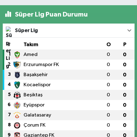
Süper Lig Puan Durumu
Süper Lig
#
Takım
O
P
1
Amed
0
0
2
Erzurumspor FK
0
0
3
Başakşehir
0
0
4
Kocaelispor
0
0
5
Beşiktaş
0
0
6
Eyüpspor
0
0
7
Galatasaray
0
0
8
Çorum FK
0
0
9
Gaziantep FK
0
0