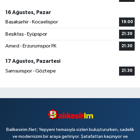
16 Ağustos, Pazar
Başakşehir - Kocaelispor
19:00
Beşiktaş - Eyüpspor
21:30
Amed - Erzurumspor FK
21:30
17 Ağustos, Pazartesi
Samsunspor - Göztepe
21:30
Balikesirim.Net; Yepyeni temasıyla sizleri buluştururken, sadelik
ve modernizmi bir araya getiriyor. Şatafattan kaçınıyor ve