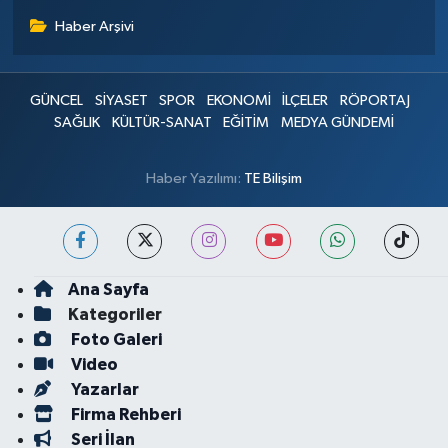
Haber Arşivi
GÜNCEL
SİYASET
SPOR
EKONOMİ
İLÇELER
RÖPORTAJ
SAĞLIK
KÜLTÜR-SANAT
EĞİTİM
MEDYA GÜNDEMİ
Haber Yazılımı:
TE Bilişim
Ana Sayfa
Kategoriler
Foto Galeri
Video
Yazarlar
Firma Rehberi
Seri İlan