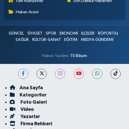
Tüm Manşetler
Son Dakika Haberleri
Haber Arşivi
GÜNCEL
SİYASET
SPOR
EKONOMİ
İLÇELER
RÖPORTAJ
SAĞLIK
KÜLTÜR-SANAT
EĞİTİM
MEDYA GÜNDEMİ
Haber Yazılımı:
TE Bilişim
Ana Sayfa
Kategoriler
Foto Galeri
Video
Yazarlar
Firma Rehberi