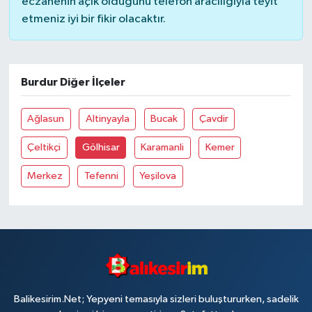
eczanenin açık olduğunu telefon aracılığıyla teyit
etmeniz iyi bir fikir olacaktır.
Burdur Diğer İlçeler
Ağlasun
Altinyayla
Bucak
Çavdir
Çeltikçi
Gölhisar
Karamanli
Kemer
Merkez
Tefenni
Yeşilova
Balikesirim.Net; Yepyeni temasıyla sizleri buluştururken, sadelik