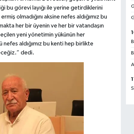
G
 bu görevi layığı ile yerine getirdiklerini
a ermiş olmadığını aksine nefes aldığımız bu
G
makta her bir üyenin ve her bir vatandaşın
1
eçilen yeni yönetimin yükünün her
B
nefes aldığımız bu kenti hep birlikte
eceğiz.” dedi.
B
A
1
S