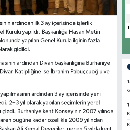
ın ardından ilk 3 ay içerisinde işlerlik
1
 Kurulu yapıldı. Başkanlığa Hasan Metin
lonunda yapılan Genel Kurula ilginin fazla
larak gidildi.
masının ardından Divan başkanlığına Burhaniye
 Divan Katipliğine ise İbrahim Pabuçcuoğlu ve
1
G
yapılmasının ardından 3 ay içerisinde yeni
i. 2+3 yıl olarak yapılan seçimlerin yerel
1
ı çizdi. Burhaniye kent Konseyinin 2007 yılında
K
aren bugüne kadar özellikle 2009 yılından
K
 Başkan Ali Kemal Deveciler, geçen 5 yılda kent