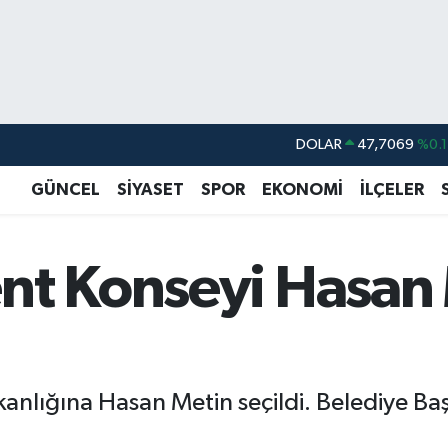
DOLAR
47,7069
%0.1
EURO
55,0265
%0.0
GÜNCEL
SİYASET
SPOR
EKONOMİ
İLÇELER
STERLİN
64,1897
%0.0
GRAM ALTIN
6618.49
%2.1
nt Konseyi Hasan
BİST100
13.887
%6
BITCOIN
64.360,53
%-0.7
nlığına Hasan Metin seçildi. Belediye Başk