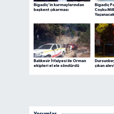
Bigadiç'in kurmaylarından
Bigadiç Pa
başkent çıkarması
Coşku Mil
Yaşanaca
Balıkesir İtfaiyesi ile Orman
Dursunbey
ekipleri el ele söndürdü
çıkan alev
Yorumlar