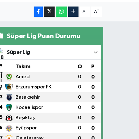
-
+
A
A
Süper Lig Puan Durumu
Süper Lig
#
Takım
O
P
1
Amed
0
0
2
Erzurumspor FK
0
0
3
Başakşehir
0
0
4
Kocaelispor
0
0
5
Beşiktaş
0
0
6
Eyüpspor
0
0
7
Galatasaray
0
0