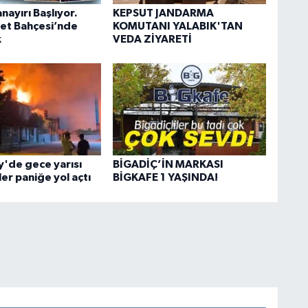
nayırı Başlıyor.
KEPSUT JANDARMA
let Bahçesi’nde
KOMUTANI YALABIK'TAN
k
VEDA ZİYARETİ
'de gece yarısı
BİGADİÇ’İN MARKASI
ler paniğe yol açtı
BİGKAFE 1 YAŞINDA!