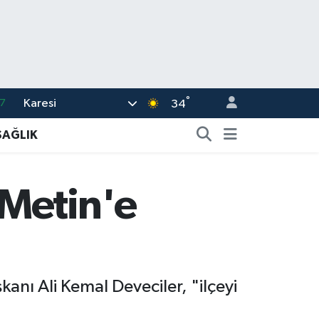
°
Karesi
7
34
1
SAĞLIK
2
2
 Metin'e
4
6
anı Ali Kemal Deveciler, "ilçeyi