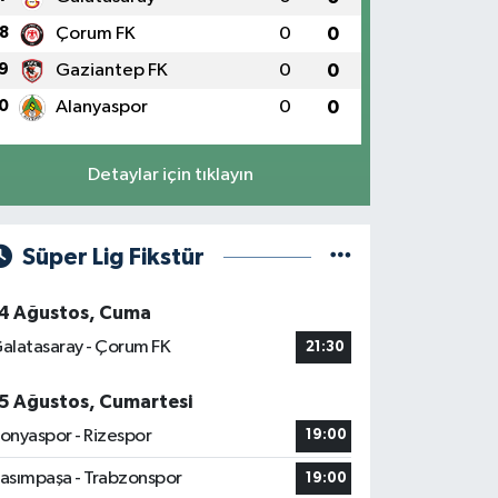
8
Çorum FK
0
0
9
Gaziantep FK
0
0
0
Alanyaspor
0
0
Detaylar için tıklayın
Süper Lig Fikstür
4 Ağustos, Cuma
alatasaray - Çorum FK
21:30
5 Ağustos, Cumartesi
onyaspor - Rizespor
19:00
asımpaşa - Trabzonspor
19:00