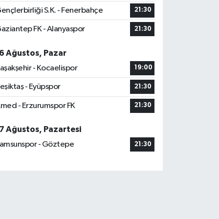
ençlerbirliği S.K. - Fenerbahçe
21:30
aziantep FK - Alanyaspor
21:30
6 Ağustos, Pazar
aşakşehir - Kocaelispor
19:00
eşiktaş - Eyüpspor
21:30
med - Erzurumspor FK
21:30
7 Ağustos, Pazartesi
amsunspor - Göztepe
21:30