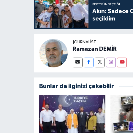
EDITÖRÜN SEÇTIĞI
Akın: Sadece C
seçildim
JOURNALIST
Ramazan DEMİR
Bunlar da ilginizi çekebilir