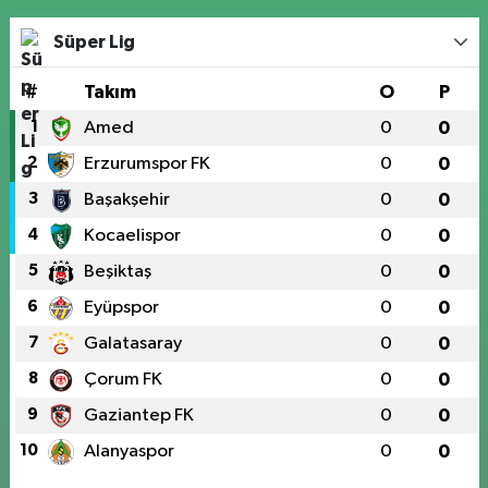
Süper Lig
#
Takım
O
P
1
Amed
0
0
2
Erzurumspor FK
0
0
3
Başakşehir
0
0
4
Kocaelispor
0
0
5
Beşiktaş
0
0
6
Eyüpspor
0
0
7
Galatasaray
0
0
8
Çorum FK
0
0
9
Gaziantep FK
0
0
10
Alanyaspor
0
0