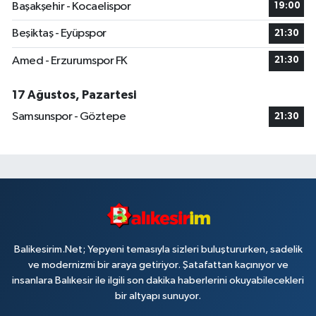
Başakşehir - Kocaelispor
19:00
Beşiktaş - Eyüpspor
21:30
Amed - Erzurumspor FK
21:30
17 Ağustos, Pazartesi
Samsunspor - Göztepe
21:30
Balikesirim.Net; Yepyeni temasıyla sizleri buluştururken, sadelik
ve modernizmi bir araya getiriyor. Şatafattan kaçınıyor ve
insanlara Balıkesir ile ilgili son dakika haberlerini okuyabilecekleri
bir altyapı sunuyor.