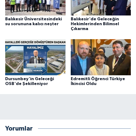
Balıkesir Üniversitesindeki
Balıkesir'de Geleceğin
su sorununa kalıcı neşter
Hekimlerinden Bilimsel
Çıkarma
Dursunbey'in Geleceği
Edremitli Öğrenci Türkiye
OSB'de Şekilleniyor
İkincisi Oldu
Yorumlar