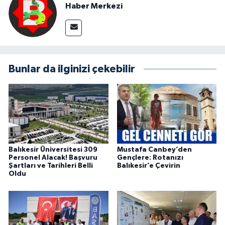
Haber Merkezi
Bunlar da ilginizi çekebilir
Balıkesir Üniversitesi 309
Mustafa Canbey’den
Personel Alacak! Başvuru
Gençlere: Rotanızı
Şartları ve Tarihleri Belli
Balıkesir’e Çevirin
Oldu