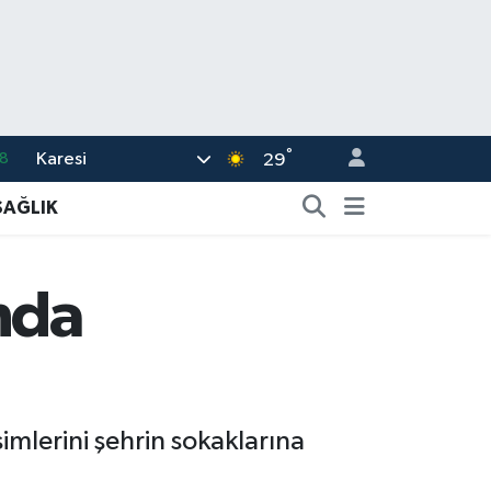
°
Karesi
8
29
2
SAĞLIK
8
3
nda
4
11
imlerini şehrin sokaklarına