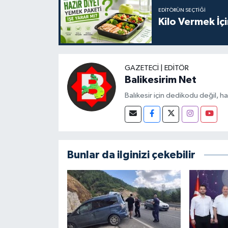
EDITÖRÜN SEÇTIĞI
Kilo Vermek İç
GAZETECI | EDITÖR
Balikesirim Net
Balıkesir için dedikodu değil, h
Bunlar da ilginizi çekebilir