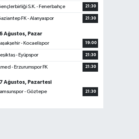
ençlerbirliği S.K. - Fenerbahçe
21:30
aziantep FK - Alanyaspor
21:30
6 Ağustos, Pazar
aşakşehir - Kocaelispor
19:00
eşiktaş - Eyüpspor
21:30
med - Erzurumspor FK
21:30
7 Ağustos, Pazartesi
amsunspor - Göztepe
21:30