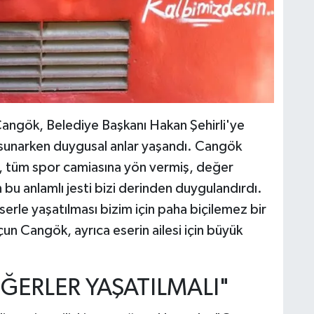
ngök, Belediye Başkanı Hakan Şehirli'ye
 sunarken duygusal anlar yaşandı. Cangök
l, tüm spor camiasına yön vermiş, değer
 bu anlamlı jesti bizi derinden duygulandırdı.
serle yaşatılması bizim için paha biçilemez bir
çun Cangök, ayrıca eserin ailesi için büyük
EĞERLER YAŞATILMALI"