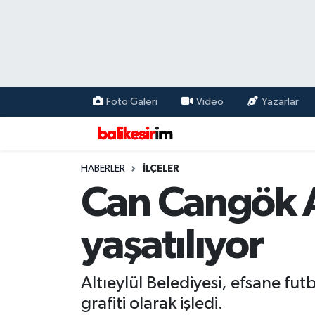
Foto Galeri
Video
Yazarlar
HABERLER
İLÇELER
Can Cangök A
yaşatılıyor
Altıeylül Belediyesi, efsane fu
grafiti olarak işledi.