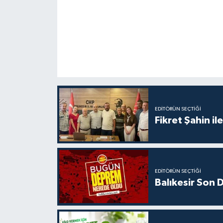
EDITÖRÜN SEÇTIĞI
Fikret Şahin il
EDITÖRÜN SEÇTIĞI
Balıkesir Son