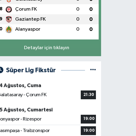
8
Çorum FK
0
0
9
Gaziantep FK
0
0
0
Alanyaspor
0
0
Detaylar için tıklayın
Süper Lig Fikstür
4 Ağustos, Cuma
alatasaray - Çorum FK
21:30
5 Ağustos, Cumartesi
onyaspor - Rizespor
19:00
asımpaşa - Trabzonspor
19:00