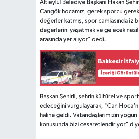
Altıeylül Belediye Başkanı Hakan Şehirl
Cangök hocamız, gerek sporcu gereks
değerler katmış, spor camiasında iz bı
değerlerini yaşatmak ve gelecek nesil
arasında yer alıyor" dedi.
Balıkesir İtfa
İçeriği Görüntül
Başkan Şehirli, şehrin kültürel ve spor
edeceğini vurgulayarak, "Can Hoca'nın 
haline geldi. Vatandaşlarımızın yoğun i
konusunda bizi cesaretlendiriyor" di