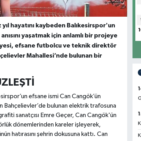
z yıl hayatını kaybeden Balıkesirspor'un
1
nısını yaşatmak için anlamlı bir projeye
iyesi, efsane futbolcu ve teknik direktör
elievler Mahallesi’nde bulunan bir
ZLEŞTİ
1
kesirspor’un efsane ismi Can Cangök’ün
G
an Bahçelievler’de bulunan elektrik trafosuna
1
 grafiti sanatçısı Emre Geçer, Can Cangök'ün
K
rlük dönemlerinden kareler işleyerek,
rünün hatırasını şehrin dokusuna kattı. Can
K