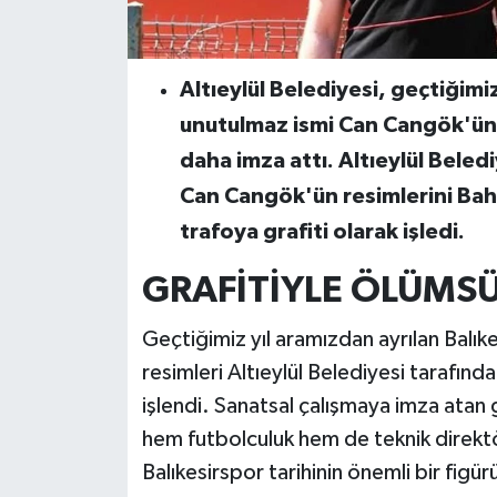
Altıeylül Belediyesi, geçtiğimi
unutulmaz ismi Can Cangök'ün a
daha imza attı. Altıeylül Beled
Can Cangök'ün resimlerini Bahç
trafoya grafiti olarak işledi.
GRAFİTİYLE ÖLÜMSÜ
Geçtiğimiz yıl aramızdan ayrılan Balı
resimleri Altıeylül Belediyesi tarafınd
işlendi. Sanatsal çalışmaya imza atan
hem futbolculuk hem de teknik direktö
Balıkesirspor tarihinin önemli bir figü