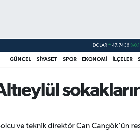
DOLAR
47,7436
%0.1
EURO
55,2510
%0.3
GÜNCEL
SİYASET
SPOR
EKONOMİ
İLÇELER
STERLİN
64,4811
%0.3
GRAM ALTIN
6660.55
%0.0
ltıeylül sokakları
BİST100
13.779
%-1
BITCOIN
64.959,79
%1.
tbolcu ve teknik direktör Can Cangök'ün res