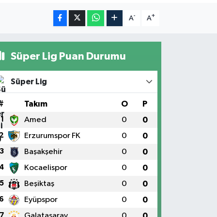
-
+
A
A
Süper Lig Puan Durumu
Süper Lig
#
Takım
O
P
1
Amed
0
0
2
Erzurumspor FK
0
0
3
Başakşehir
0
0
4
Kocaelispor
0
0
5
Beşiktaş
0
0
6
Eyüpspor
0
0
7
Galatasaray
0
0