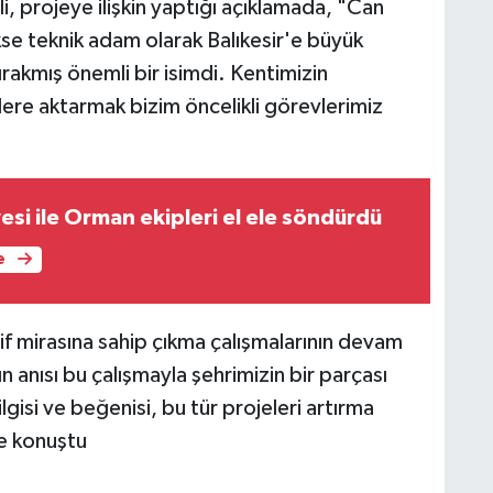
i, projeye ilişkin yaptığı açıklamada, "Can
e teknik adam olarak Balıkesir'e büyük
rakmış önemli bir isimdi. Kentimizin
lere aktarmak bizim öncelikli görevlerimiz
iyesi ile Orman ekipleri el ele söndürdü
e
tif mirasına sahip çıkma çalışmalarının devam
anısı bu çalışmayla şehrimizin bir parçası
lgisi ve beğenisi, bu tür projeleri artırma
ye konuştu