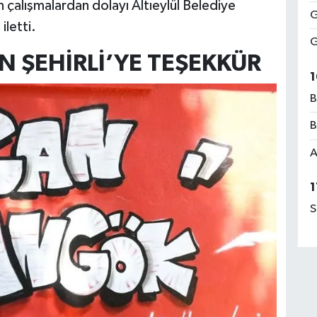
çalışmalardan dolayı Altıeylül Belediye
G
iletti.
G
 ŞEHİRLİ’YE TEŞEKKÜR
1
B
B
A
1
S