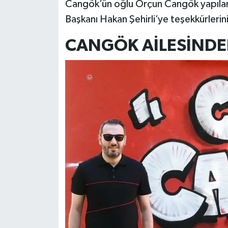
Cangök’ün oğlu Orçun Cangök yapılan 
Başkanı Hakan Şehirli’ye teşekkürlerini 
CANGÖK AİLESİNDEN