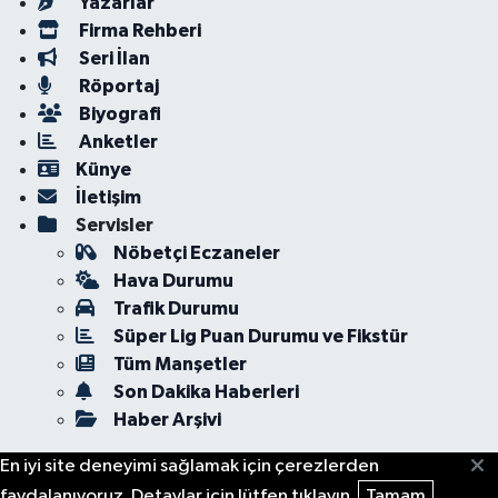
Yazarlar
Firma Rehberi
Seri İlan
Röportaj
Biyografi
Anketler
Künye
İletişim
Servisler
Nöbetçi Eczaneler
Hava Durumu
Trafik Durumu
Süper Lig Puan Durumu ve Fikstür
Tüm Manşetler
Son Dakika Haberleri
Haber Arşivi
En iyi site deneyimi sağlamak için çerezlerden
faydalanıyoruz. Detaylar için lütfen tıklayın.
Tamam