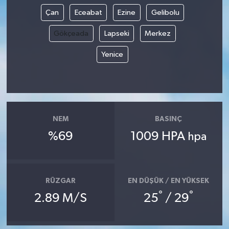
Çan
Eceabat
Ezine
Gelibolu
Gökçeada
Lapseki
Merkez
Yenice
NEM
BASINÇ
%69
1009 HPA
hpa
RÜZGAR
EN DÜŞÜK / EN YÜKSEK
°
°
2.89 M/S
25
/ 29