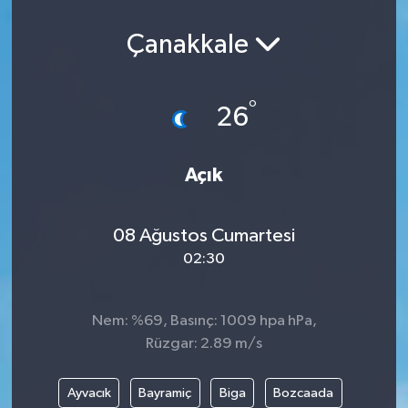
Çanakkale
°
26
Açık
08 Ağustos Cumartesi
02:30
Nem: %69, Basınç: 1009 hpa hPa,
Rüzgar: 2.89 m/s
Ayvacık
Bayramiç
Biga
Bozcaada