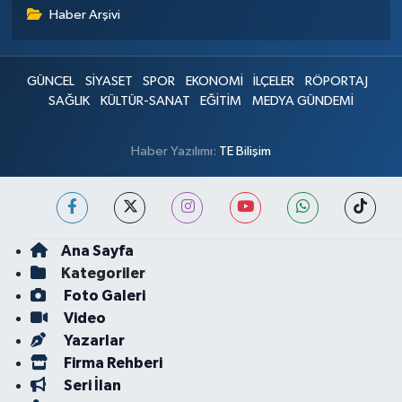
Haber Arşivi
GÜNCEL
SİYASET
SPOR
EKONOMİ
İLÇELER
RÖPORTAJ
SAĞLIK
KÜLTÜR-SANAT
EĞİTİM
MEDYA GÜNDEMİ
Haber Yazılımı:
TE Bilişim
Ana Sayfa
Kategoriler
Foto Galeri
Video
Yazarlar
Firma Rehberi
Seri İlan