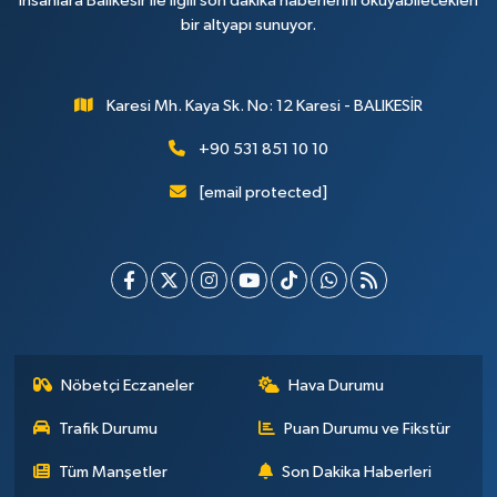
insanlara Balıkesir ile ilgili son dakika haberlerini okuyabilecekleri
bir altyapı sunuyor.
Karesi Mh. Kaya Sk. No: 12 Karesi - BALIKESİR
+90 531 851 10 10
[email protected]
Nöbetçi Eczaneler
Hava Durumu
Trafik Durumu
Puan Durumu ve Fikstür
Tüm Manşetler
Son Dakika Haberleri