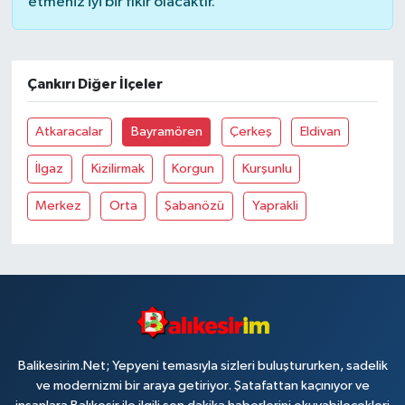
etmeniz iyi bir fikir olacaktır.
Çankırı Diğer İlçeler
Atkaracalar
Bayramören
Çerkeş
Eldivan
İlgaz
Kizilirmak
Korgun
Kurşunlu
Merkez
Orta
Şabanözü
Yaprakli
Balikesirim.Net; Yepyeni temasıyla sizleri buluştururken, sadelik
ve modernizmi bir araya getiriyor. Şatafattan kaçınıyor ve