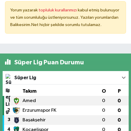
Yorum yazarak
topluluk kurallarımızı
kabul etmiş bulunuyor
ve tüm sorumluluğu üstleniyorsunuz. Yazılan yorumlardan
Balikesirim.Net hiçbir şekilde sorumlu tutulamaz.
Süper Lig Puan Durumu
Süper Lig
#
Takım
O
P
1
Amed
0
0
2
Erzurumspor FK
0
0
3
Başakşehir
0
0
4
Kocaelispor
0
0