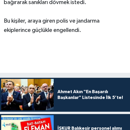
bağırarak sanıkları dövmek istedi.
Bu kişiler, araya giren polis ve jandarma
ekiplerince güçlükle engellendi.
Ahmet Akın "En Başarılı
Başkanlar" Listesinde İlk 5’te!
İŞKUR Balıkesir personel alımı