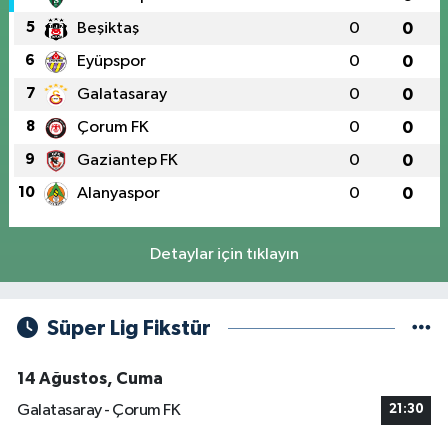
5
Beşiktaş
0
0
6
Eyüpspor
0
0
7
Galatasaray
0
0
8
Çorum FK
0
0
9
Gaziantep FK
0
0
10
Alanyaspor
0
0
Detaylar için tıklayın
Süper Lig Fikstür
14 Ağustos, Cuma
Galatasaray - Çorum FK
21:30