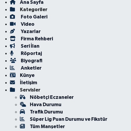
Ana Sayfa
Kategoriler
Foto Galeri
Video
Yazarlar
Firma Rehberi
Seri İlan
Röportaj
Biyografi
Anketler
Künye
İletişim
Servisler
Nöbetçi Eczaneler
Hava Durumu
Trafik Durumu
Süper Lig Puan Durumu ve Fikstür
Tüm Manşetler