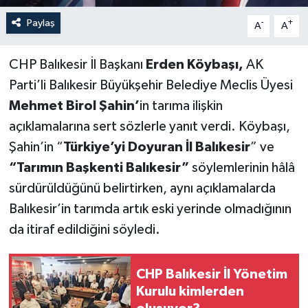
Paylaş
-
+
A
A
CHP Balıkesir İl Başkanı
Erden Köybaşı,
AK
Parti’li Balıkesir Büyükşehir Belediye Meclis Üyesi
Mehmet Birol Şahin’
in tarıma ilişkin
açıklamalarına sert sözlerle yanıt verdi. Köybaşı,
Şahin’in “
Türkiye’yi Doyuran İl Balıkesir
” ve
“Tarımın Başkenti Balıkesir”
söylemlerinin hâlâ
sürdürüldüğünü belirtirken, aynı açıklamalarda
Balıkesir’in tarımda artık eski yerinde olmadığının
da itiraf edildiğini söyledi.
CHP Balıkesir İl Yönetim
Kurulu kimlerden