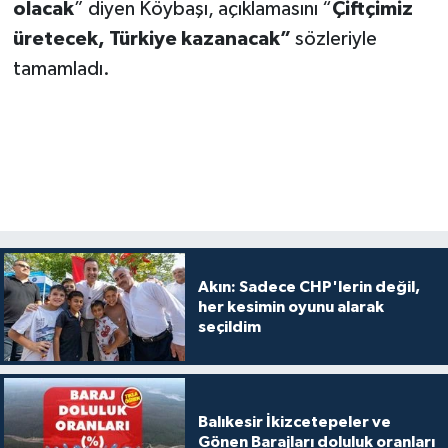
olacak
” diyen Köybaşı, açıklamasını “
Çiftçimiz
üretecek, Türkiye kazanacak”
sözleriyle
tamamladı.
Akın: Sadece CHP'lerin değil,
her kesimin oyunu alarak
seçildim
Balıkesir İkizcetepeler ve
Gönen Barajları doluluk oranları