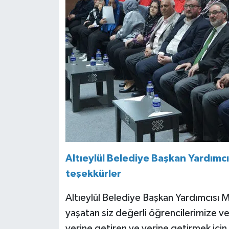
Altıeylül Belediye Başkan Yardım
teşekkürler
Altıeylül Belediye Başkan Yardımcısı
yaşatan siz değerli öğrencilerimize v
yerine getiren ve yerine getirmek için