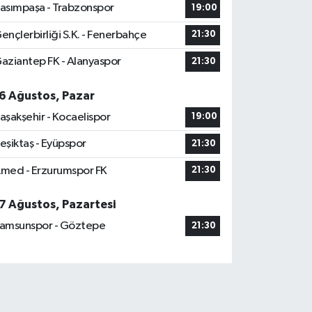
asımpaşa - Trabzonspor
19:00
ençlerbirliği S.K. - Fenerbahçe
21:30
aziantep FK - Alanyaspor
21:30
6 Ağustos, Pazar
aşakşehir - Kocaelispor
19:00
eşiktaş - Eyüpspor
21:30
med - Erzurumspor FK
21:30
7 Ağustos, Pazartesi
amsunspor - Göztepe
21:30