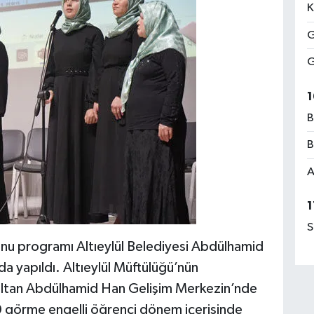
K
G
G
1
B
B
A
1
S
nu programı Altıeylül Belediyesi Abdülhamid
a yapıldı. Altıeylül Müftülüğü’nün
 Sultan Abdülhamid Han Gelişim Merkezin’nde
0 görme engelli öğrenci dönem içerisinde