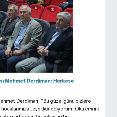
cısı Mehmet Derdiman: Herkese
 Mehmet Derdiman, “Bu güzel günü bizlere
e hocalarımıza teşekkür ediyorum. Oku emrini
 çaba sarf eden, bu imkanları bu