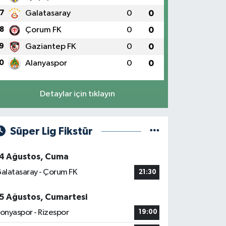
7
Galatasaray
0
0
8
Çorum FK
0
0
9
Gaziantep FK
0
0
0
Alanyaspor
0
0
Detaylar için tıklayın
Süper Lig Fikstür
4 Ağustos, Cuma
alatasaray - Çorum FK
21:30
5 Ağustos, Cumartesi
onyaspor - Rizespor
19:00