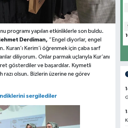
 programı yapılan etkinliklerle son buldu.
1
ehmet Derdiman,
“Engel diyorlar, engel
ın. Kuran’ı Kerim’i öğrenmek için çaba sarf
rılar diliyorum. Onlar parmak uçlarıyla Kur’anı
t gösterdiler ve başardılar. Kıymetli
h razı olsun. Bizlerin üzerine ne görev
1
diklerini sergilediler
G
1
K