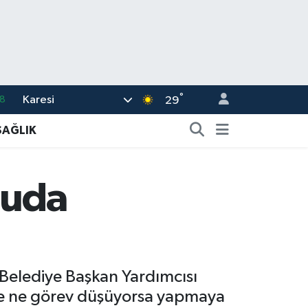
°
Karesi
8
29
2
SAĞLIK
8
0
nuda
4
15
Belediye Başkan Yardımcısı
ne ne görev düşüyorsa yapmaya