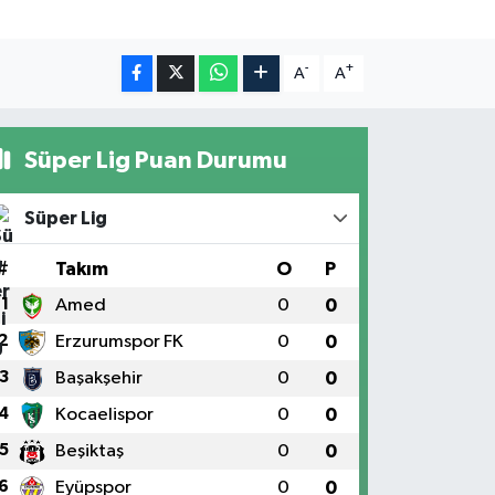
-
+
A
A
Süper Lig Puan Durumu
Süper Lig
#
Takım
O
P
1
Amed
0
0
2
Erzurumspor FK
0
0
3
Başakşehir
0
0
4
Kocaelispor
0
0
5
Beşiktaş
0
0
6
Eyüpspor
0
0