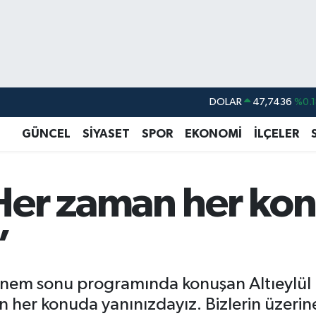
DOLAR
47,7436
%0.1
EURO
55,2510
%0.3
GÜNCEL
SİYASET
SPOR
EKONOMİ
İLÇELER
STERLİN
64,4811
%0.3
GRAM ALTIN
6660.55
%
Her zaman her ko
BİST100
13.779
%-1
BITCOIN
64.840,97
%-0.
”
nem sonu programında konuşan Altıeylül 
her konuda yanınızdayız. Bizlerin üzeri