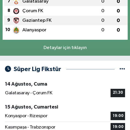
7
Galatasaray
0
0
8
Çorum FK
0
0
9
Gaziantep FK
0
0
10
Alanyaspor
0
0
Detaylar için tıklayın
Süper Lig Fikstür
14 Ağustos, Cuma
Galatasaray - Çorum FK
21:30
15 Ağustos, Cumartesi
Konyaspor - Rizespor
19:00
Kasımpaşa - Trabzonspor
19:00