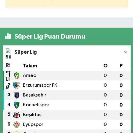
Süper Lig Puan Durumu
Süper Lig
#
Takım
O
P
1
Amed
0
0
2
Erzurumspor FK
0
0
3
Başakşehir
0
0
4
Kocaelispor
0
0
5
Beşiktaş
0
0
6
Eyüpspor
0
0