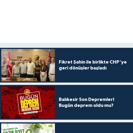
Fikret Şahin ile birlikte CHP'ye
geri dönüşler başladı
Balıkesir Son Depremler!
Bugün deprem oldu mu?