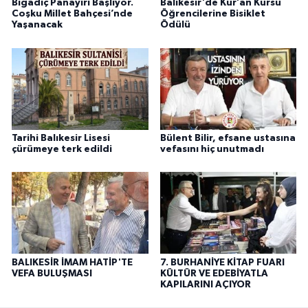
Bigadiç Panayırı Başlıyor.
Balıkesir'de Kur’an Kursu
Coşku Millet Bahçesi’nde
Öğrencilerine Bisiklet
Yaşanacak
Ödülü
Tarihi Balıkesir Lisesi
Bülent Bilir, efsane ustasına
çürümeye terk edildi
vefasını hiç unutmadı
BALIKESİR İMAM HATİP'TE
7. BURHANİYE KİTAP FUARI
VEFA BULUŞMASI
KÜLTÜR VE EDEBİYATLA
KAPILARINI AÇIYOR