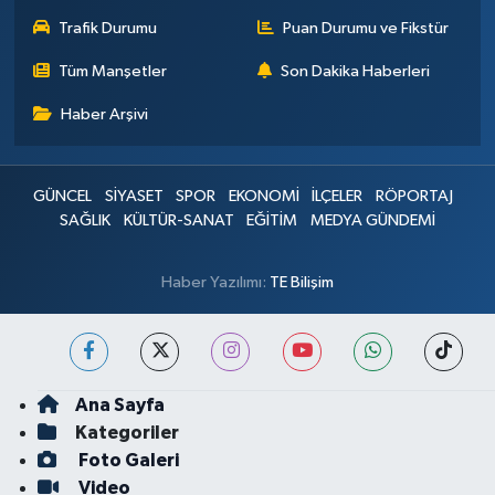
Trafik Durumu
Puan Durumu ve Fikstür
Tüm Manşetler
Son Dakika Haberleri
Haber Arşivi
GÜNCEL
SİYASET
SPOR
EKONOMİ
İLÇELER
RÖPORTAJ
SAĞLIK
KÜLTÜR-SANAT
EĞİTİM
MEDYA GÜNDEMİ
Haber Yazılımı:
TE Bilişim
Ana Sayfa
Kategoriler
Foto Galeri
Video