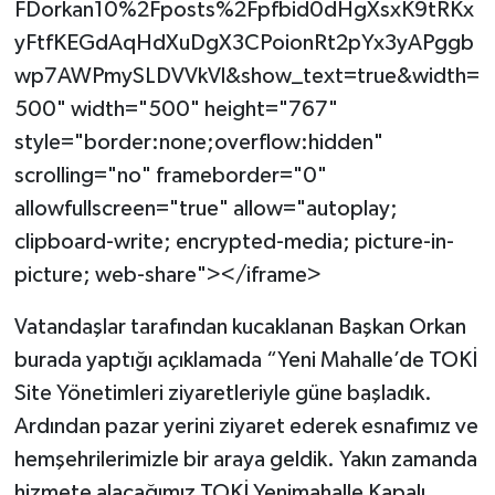
FDorkan10%2Fposts%2Fpfbid0dHgXsxK9tRKx
yFtfKEGdAqHdXuDgX3CPoionRt2pYx3yAPggb
wp7AWPmySLDVVkVl&show_text=true&width=
500" width="500" height="767"
style="border:none;overflow:hidden"
scrolling="no" frameborder="0"
allowfullscreen="true" allow="autoplay;
clipboard-write; encrypted-media; picture-in-
picture; web-share"></iframe>
Vatandaşlar tarafından kucaklanan Başkan Orkan
burada yaptığı açıklamada “Yeni Mahalle’de TOKİ
Site Yönetimleri ziyaretleriyle güne başladık.
Ardından pazar yerini ziyaret ederek esnafımız ve
hemşehrilerimizle bir araya geldik. Yakın zamanda
hizmete alacağımız TOKİ Yenimahalle Kapalı