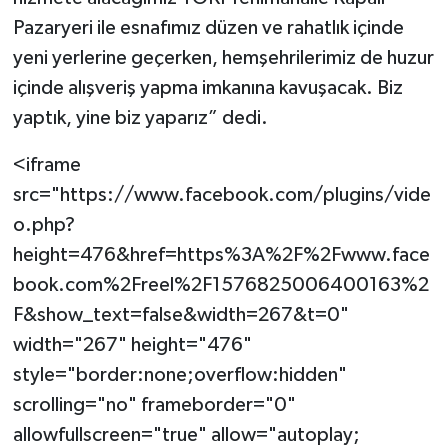
Pazaryeri ile esnafımız düzen ve rahatlık içinde
yeni yerlerine geçerken, hemşehrilerimiz de huzur
içinde alışveriş yapma imkanına kavuşacak. Biz
yaptık, yine biz yaparız” dedi.
<iframe
src="https://www.facebook.com/plugins/vide
o.php?
height=476&href=https%3A%2F%2Fwww.face
book.com%2Freel%2F1576825006400163%2
F&show_text=false&width=267&t=0"
width="267" height="476"
style="border:none;overflow:hidden"
scrolling="no" frameborder="0"
allowfullscreen="true" allow="autoplay;