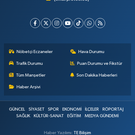
Nöbetçi Eczaneler
Hava Durumu
Trafik Durumu
Puan Durumu ve Fikstür
Tüm Manşetler
Son Dakika Haberleri
Haber Arşivi
GÜNCEL
SİYASET
SPOR
EKONOMİ
İLÇELER
RÖPORTAJ
SAĞLIK
KÜLTÜR-SANAT
EĞİTİM
MEDYA GÜNDEMİ
Haber Yazılımı:
TE Bilişim