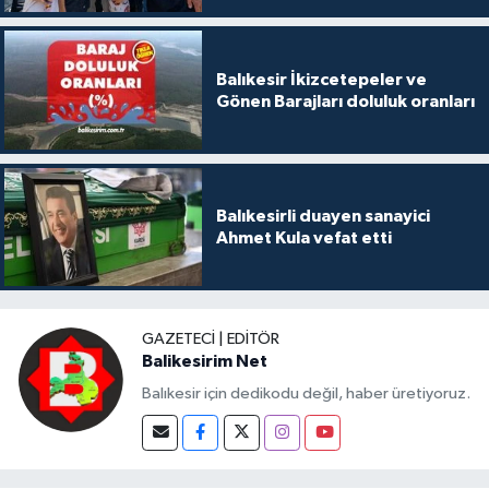
Balıkesir İkizcetepeler ve
Gönen Barajları doluluk oranları
Balıkesirli duayen sanayici
Ahmet Kula vefat etti
GAZETECI | EDITÖR
Balikesirim Net
Balıkesir için dedikodu değil, haber üretiyoruz.