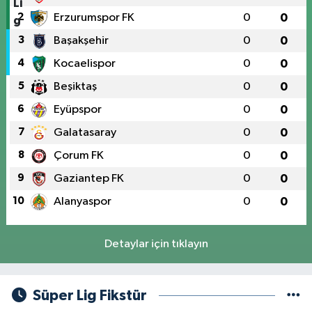
2
Erzurumspor FK
0
0
3
Başakşehir
0
0
4
Kocaelispor
0
0
5
Beşiktaş
0
0
6
Eyüpspor
0
0
7
Galatasaray
0
0
8
Çorum FK
0
0
9
Gaziantep FK
0
0
10
Alanyaspor
0
0
Detaylar için tıklayın
Süper Lig Fikstür