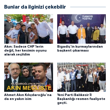
Bunlar da ilginizi çekebilir
Akın: Sadece CHP'lerin
Bigadiç'in kurmaylarından
değil, her kesimin oyunu
başkent çıkarması
alarak seçildim
Ahmet Akın Kılıçdaroğlu'na
Yeni Parti Balıkesir İl
da en yakın isim
Başkanlığı resmen faaliyete
geçti.