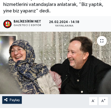
hizmetlerini vatandaşlara anlatarak, “Biz yaptık,
yine biz yaparız” dedi.
BALIKESIRIM NET
26.02.2024 - 14:18
GAZETECI | EDITÖR
YAYINLANMA
Paylaş
-
+
A
A