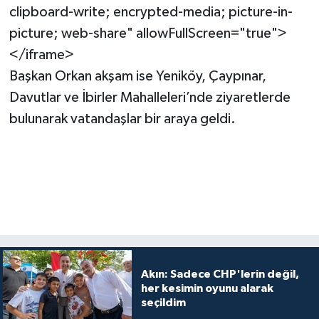
clipboard-write; encrypted-media; picture-in-
picture; web-share" allowFullScreen="true">
</iframe>
Başkan Orkan akşam ise Yeniköy, Çaypınar,
Davutlar ve İbirler Mahalleleri’nde ziyaretlerde
bulunarak vatandaşlar bir araya geldi.
Akın: Sadece CHP'lerin değil,
her kesimin oyunu alarak
seçildim