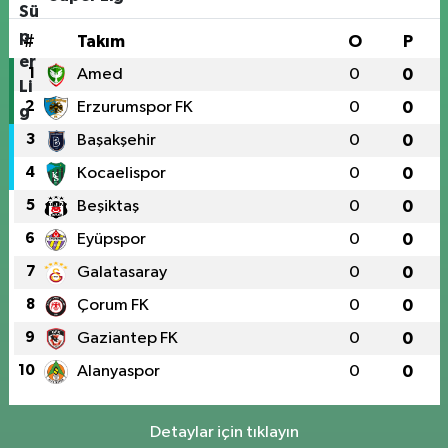
#
Takım
O
P
1
Amed
0
0
2
Erzurumspor FK
0
0
3
Başakşehir
0
0
4
Kocaelispor
0
0
5
Beşiktaş
0
0
6
Eyüpspor
0
0
7
Galatasaray
0
0
8
Çorum FK
0
0
9
Gaziantep FK
0
0
10
Alanyaspor
0
0
Detaylar için tıklayın