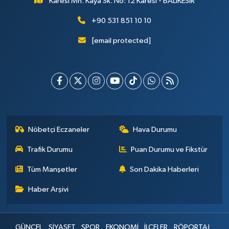
Karesi Mh. Kaya Sk. No: 12 Karesi - BALIKESİR
+90 531 851 10 10
[email protected]
Nöbetçi Eczaneler
Hava Durumu
Trafik Durumu
Puan Durumu ve Fikstür
Tüm Manşetler
Son Dakika Haberleri
Haber Arşivi
GÜNCEL
SİYASET
SPOR
EKONOMİ
İLÇELER
RÖPORTAJ