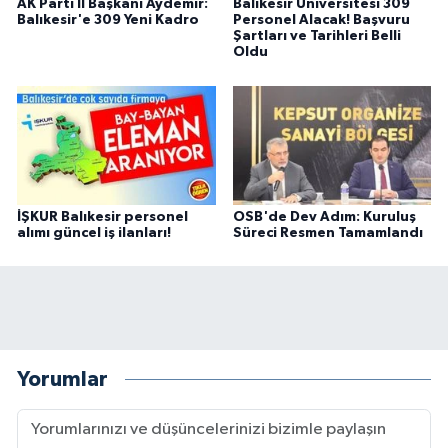
AK Parti İl Başkanı Aydemir:
Balıkesir Üniversitesi 309
Balıkesir'e 309 Yeni Kadro
Personel Alacak! Başvuru
Şartları ve Tarihleri Belli
Oldu
İŞKUR Balıkesir personel
OSB'de Dev Adım: Kuruluş
alımı güncel iş ilanları!
Süreci Resmen Tamamlandı
Yorumlar