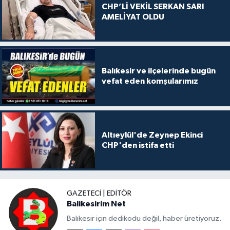
CHP’Lİ VEKİL SERKAN SARI
AMELİYAT OLDU
Balıkesir ve ilçelerinde bugün
vefat eden komşularımız
Altıeylül'de Zeynep Ekinci
CHP'den istifa etti
GAZETECI | EDITÖR
Balikesirim Net
Balıkesir için dedikodu değil, haber üretiyoruz.