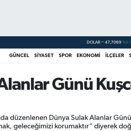
DOLAR
47,7069
%0.
EURO
55,0265
%0.
GÜNCEL
SİYASET
SPOR
EKONOMİ
İLÇELER
STERLİN
64,1897
%0.
GRAM ALTIN
6574.81
%1.
Alanlar Günü Kuş
BİST100
13.887
%6
BITCOIN
64.360,53
%-0.
da düzenlenen Dünya Sulak Alanlar Günü etk
ak, geleceğimizi korumaktır” diyerek doğanı