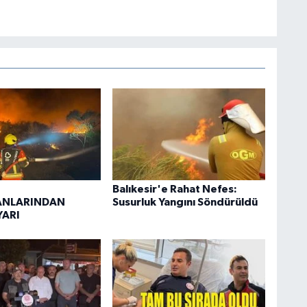
Balıkesir'e Rahat Nefes:
NLARINDAN
Susurluk Yangını Söndürüldü
YARI