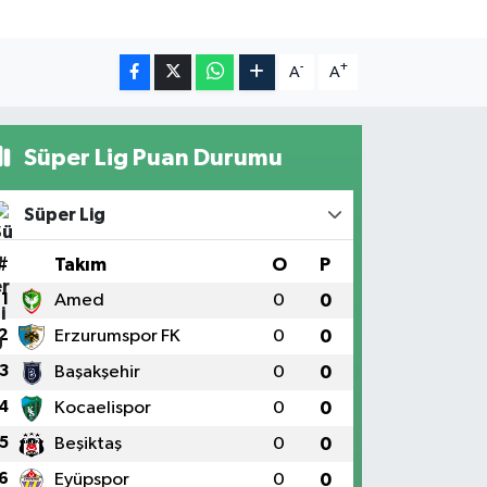
-
+
A
A
Süper Lig Puan Durumu
Süper Lig
#
Takım
O
P
1
Amed
0
0
2
Erzurumspor FK
0
0
3
Başakşehir
0
0
4
Kocaelispor
0
0
5
Beşiktaş
0
0
6
Eyüpspor
0
0