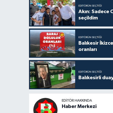
EDITÖRÜN SEÇTIĞI
Akın: Sadece C
seçildim
EDITÖRÜN SEÇTIĞI
Balıkesir İkiz
oranları
EDITÖRÜN SEÇTIĞI
Balıkesirli dua
EDITÖR HAKKINDA
Haber Merkezi