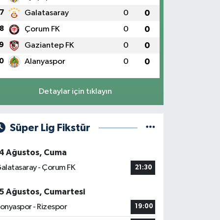
7
Galatasaray
0
0
8
Çorum FK
0
0
9
Gaziantep FK
0
0
0
Alanyaspor
0
0
Detaylar için tıklayın
Süper Lig Fikstür
4 Ağustos, Cuma
alatasaray - Çorum FK
21:30
5 Ağustos, Cumartesi
onyaspor - Rizespor
19:00