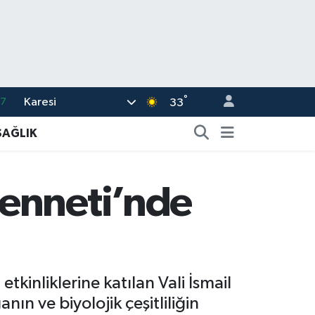
°
Karesi
17
33
01
SAĞLIK
02
44
cenneti’nde
4
76
inliklerine katılan Vali İsmail
n ve biyolojik çeşitliliğin