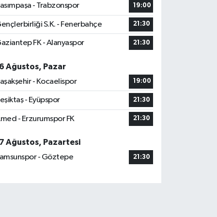
asımpaşa - Trabzonspor
19:00
ençlerbirliği S.K. - Fenerbahçe
21:30
aziantep FK - Alanyaspor
21:30
6 Ağustos, Pazar
aşakşehir - Kocaelispor
19:00
eşiktaş - Eyüpspor
21:30
med - Erzurumspor FK
21:30
7 Ağustos, Pazartesi
amsunspor - Göztepe
21:30