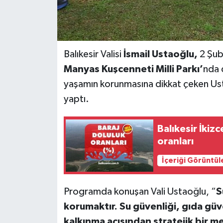
Balıkesir Valisi
İsmail Ustaoğlu,
2 Şub
Manyas Kuşcenneti Milli Parkı’
nda 
yaşamın korunmasına dikkat çeken Usta
yaptı.
Balıkesir İkiz
oranları
İçeriği Görüntül
Programda konuşan Vali Ustaoğlu, “
S
korumaktır. Su güvenliği, gıda güven
kalkınma açısından stratejik bir m