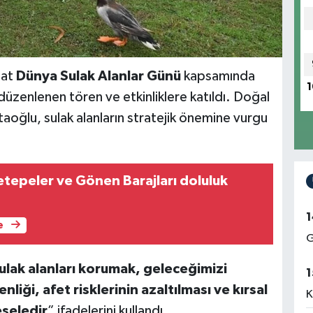
at
Dünya Sulak Alanlar Günü
kapsamında
1
düzenlenen tören ve etkinliklere katıldı. Doğal
oğlu, sulak alanların stratejik önemine vurgu
cetepeler ve Gönen Barajları doluluk
1
e
G
ulak alanları korumak, geleceğimizi
1
liği, afet risklerinin azaltılması ve kırsal
K
eseledir
” ifadelerini kullandı.