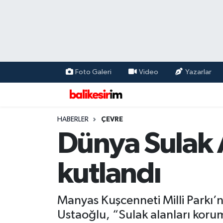
Foto Galeri
Video
Yazarlar
HABERLER
ÇEVRE
Dünya Sulak 
kutlandı
Manyas Kuşcenneti Milli Parkı’n
Ustaoğlu, “Sulak alanları korum