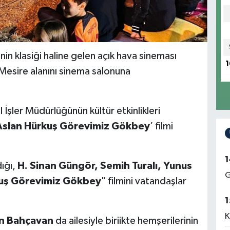
nin klasiği haline gelen açık hava sineması
1
Mesire alanını sinema salonuna
İşler Müdürlüğünün kültür etkinlikleri
Aslan Hürkuş Görevimiz Gökbey
’ filmi
1
ığı,
H. Sinan Güngör, Semih Turalı, Yunus
G
uş Görevimiz Gökbey
" filmini vatandaşlar
1
K
 Bahçavan
da ailesiyle biriikte hemşerilerinin