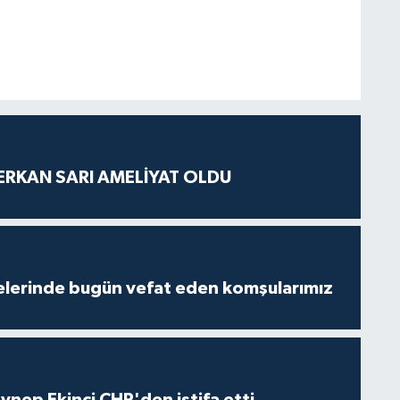
SERKAN SARI AMELİYAT OLDU
lçelerinde bugün vefat eden komşularımız
eynep Ekinci CHP'den istifa etti