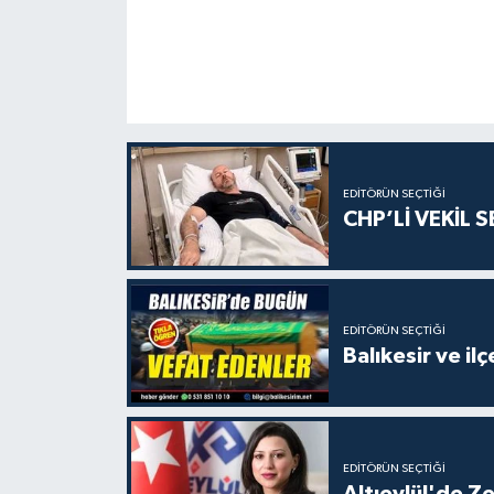
EDITÖRÜN SEÇTIĞI
CHP’Lİ VEKİL 
EDITÖRÜN SEÇTIĞI
Balıkesir ve i
EDITÖRÜN SEÇTIĞI
Altıeylül'de Z