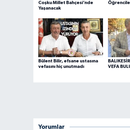
Coşku Millet Bahçesi’nde
Öğrencile
Yaşanacak
Bülent Bilir, efsane ustasına
BALIKESİ
vefasını hiç unutmadı
VEFA BUL
Yorumlar