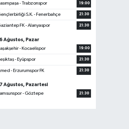
asımpaşa - Trabzonspor
19:00
ençlerbirliği S.K. - Fenerbahçe
21:30
aziantep FK - Alanyaspor
21:30
6 Ağustos, Pazar
aşakşehir - Kocaelispor
19:00
eşiktaş - Eyüpspor
21:30
med - Erzurumspor FK
21:30
7 Ağustos, Pazartesi
amsunspor - Göztepe
21:30