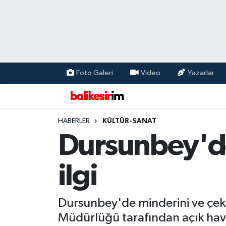
Foto Galeri
Video
Yazarlar
HABERLER
KÜLTÜR-SANAT
Dursunbey'de
ilgi
Dursunbey'de minderini ve çekir
Müdürlüğü tarafından açık hava