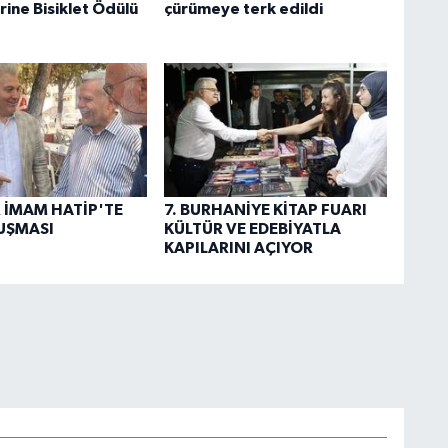
rine Bisiklet Ödülü
çürümeye terk edildi
R İMAM HATİP'TE
7. BURHANİYE KİTAP FUARI
UŞMASI
KÜLTÜR VE EDEBİYATLA
KAPILARINI AÇIYOR