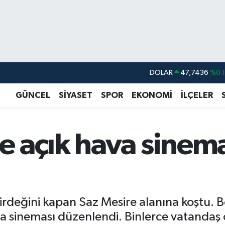
DOLAR
47,7436
%0.
EURO
55,2510
%0.
GÜNCEL
SİYASET
SPOR
EKONOMİ
İLÇELER
STERLİN
64,4811
%0.
GRAM ALTIN
6660.55
%0.
 açık hava sinem
BİST100
13.779
%-
BITCOIN
64.998,24
%0.
değini kapan Saz Mesire alanına koştu. Be
 sineması düzenlendi. Binlerce vatandaş 