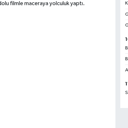
dolu filmle maceraya yolculuk yaptı.
K
G
G
1
B
B
A
1
S