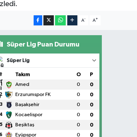
zledi.
-
+
A
A
Süper Lig Puan Durumu
Süper Lig
#
Takım
O
P
1
Amed
0
0
2
Erzurumspor FK
0
0
3
Başakşehir
0
0
4
Kocaelispor
0
0
5
Beşiktaş
0
0
6
Eyüpspor
0
0