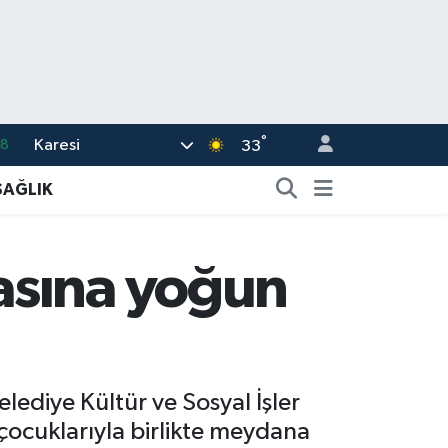
°
Karesi
18
33
32
SAĞLIK
38
03
asına yoğun
14
35
lediye Kültür ve Sosyal İşler
çocuklarıyla birlikte meydana