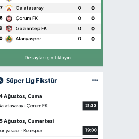
7
Galatasaray
0
0
8
Çorum FK
0
0
9
Gaziantep FK
0
0
0
Alanyaspor
0
0
Detaylar için tıklayın
Süper Lig Fikstür
4 Ağustos, Cuma
alatasaray - Çorum FK
21:30
5 Ağustos, Cumartesi
onyaspor - Rizespor
19:00