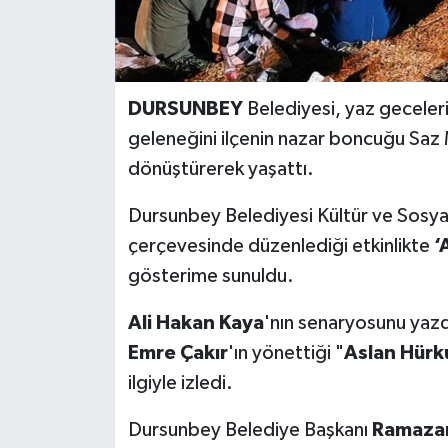
DURSUNBEY
Belediyesi, yaz geceleri
geleneğini ilçenin nazar boncuğu Saz 
dönüştürerek yaşattı.
Dursunbey Belediyesi Kültür ve Sosyal 
çerçevesinde düzenlediği etkinlikte
‘
gösterime sunuldu.
Ali Hakan Kaya
'nın senaryosunu yazd
Emre Çakır
'ın yönettiği "
Aslan Hürk
ilgiyle izledi.
Dursunbey Belediye Başkanı
Ramazan