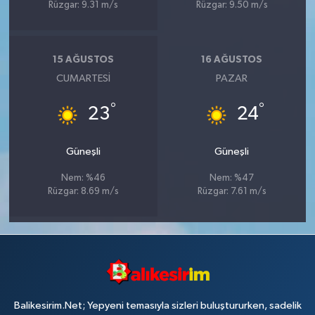
Rüzgar: 9.31 m/s
Rüzgar: 9.50 m/s
15 AĞUSTOS
16 AĞUSTOS
CUMARTESI
PAZAR
°
°
23
24
Güneşli
Güneşli
Nem: %46
Nem: %47
Rüzgar: 8.69 m/s
Rüzgar: 7.61 m/s
Balikesirim.Net; Yepyeni temasıyla sizleri buluştururken, sadelik