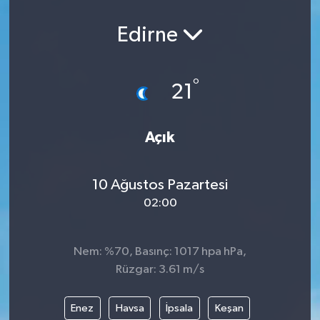
Edirne
°
21
Açık
10 Ağustos Pazartesi
02:00
Nem: %70, Basınç: 1017 hpa hPa,
Rüzgar: 3.61 m/s
Enez
Havsa
İpsala
Keşan