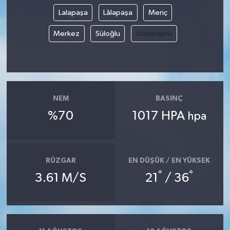
Lalapaşa
Lâlapaşa
Meriç
Merkez
Süloğlu
Uzunköprü
NEM
BASINÇ
%70
1017 HPA
hpa
RÜZGAR
EN DÜŞÜK / EN YÜKSEK
°
°
3.61 M/S
21
/ 36