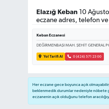
Elazığ
Keban
10 Ağusto
eczane adres, telefon ve
Keban Eczanesi
DEĞİRMENBAŞI MAH. ŞEHİT GENERAL 
Yol Tarifi Al
0 (424) 571 23 00
Her eczane gece boyunca açık olmayabilir, 
beklenmedik durumlar nedeniyle nöbete g
eczanenin açık olduğunu telefon aracılığıyla 