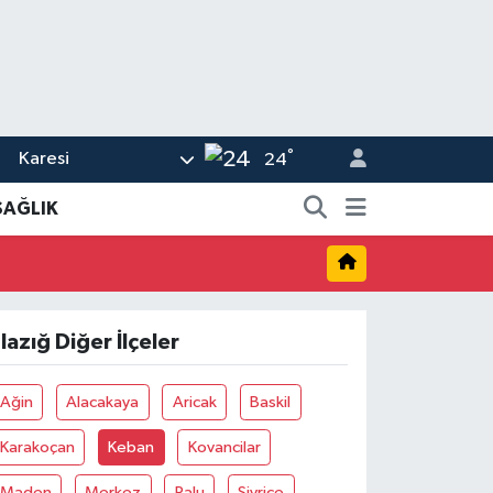
°
Karesi
24
SAĞLIK
lazığ Diğer İlçeler
Ağin
Alacakaya
Aricak
Baskil
Karakoçan
Keban
Kovancilar
Maden
Merkez
Palu
Sivrice