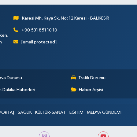
Karesi Mh. Kaya Sk. No: 12 Karesi - BALIKESİR
+90 531 851 10 10
rken,
[email protected]
n
ava Durumu
Trafik Durumu
 Dakika Haberleri
Haber Arşivi
PORTAJ
SAĞLIK
KÜLTÜR-SANAT
EĞİTİM
MEDYA GÜNDEMİ