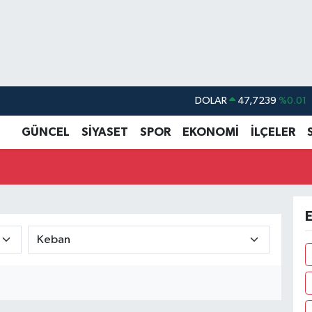
DOLAR
47,7239
%0.01
EURO
55,1823
%-0.06
GÜNCEL
SİYASET
SPOR
EKONOMİ
İLÇELER
STERLİN
64,4329
%-0.02
GRAM ALTIN
6664.02
%0.05
BİST100
13.779
%-14
E
BITCOIN
65.184,38
%0.37