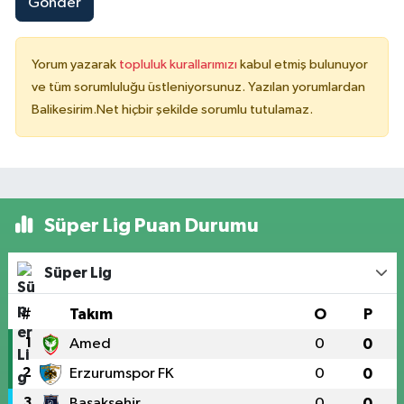
Gönder
Yorum yazarak
topluluk kurallarımızı
kabul etmiş bulunuyor
ve tüm sorumluluğu üstleniyorsunuz. Yazılan yorumlardan
Balikesirim.Net hiçbir şekilde sorumlu tutulamaz.
Süper Lig Puan Durumu
Süper Lig
#
Takım
O
P
1
Amed
0
0
2
Erzurumspor FK
0
0
3
Başakşehir
0
0