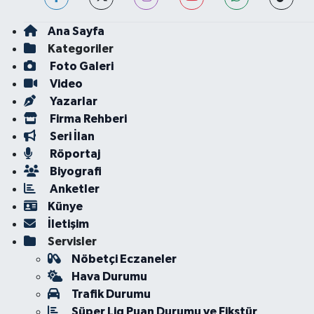
Ana Sayfa
Kategoriler
Foto Galeri
Video
Yazarlar
Firma Rehberi
Seri İlan
Röportaj
Biyografi
Anketler
Künye
İletişim
Servisler
Nöbetçi Eczaneler
Hava Durumu
Trafik Durumu
Süper Lig Puan Durumu ve Fikstür