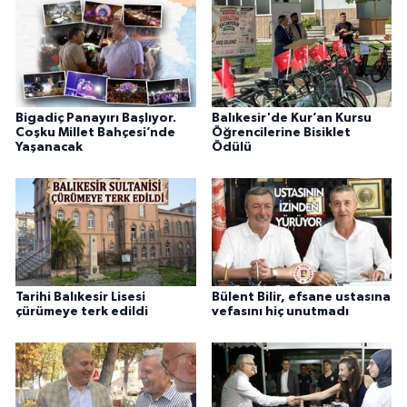
Bigadiç Panayırı Başlıyor.
Balıkesir'de Kur’an Kursu
Coşku Millet Bahçesi’nde
Öğrencilerine Bisiklet
Yaşanacak
Ödülü
Tarihi Balıkesir Lisesi
Bülent Bilir, efsane ustasına
çürümeye terk edildi
vefasını hiç unutmadı