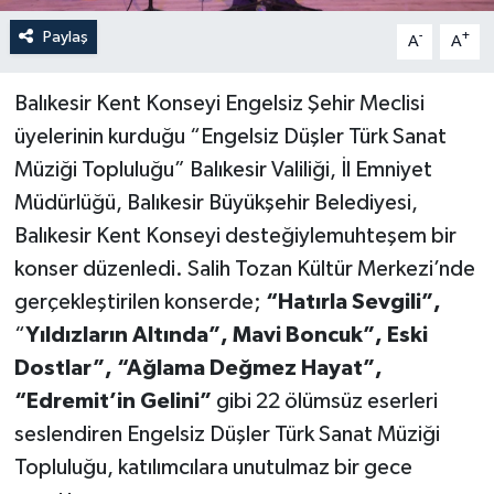
Paylaş
-
+
A
A
Balıkesir Kent Konseyi Engelsiz Şehir Meclisi
üyelerinin kurduğu “Engelsiz Düşler Türk Sanat
Müziği Topluluğu” Balıkesir Valiliği, İl Emniyet
Müdürlüğü, Balıkesir Büyükşehir Belediyesi,
Balıkesir Kent Konseyi desteğiylemuhteşem bir
konser düzenledi. Salih Tozan Kültür Merkezi’nde
gerçekleştirilen konserde;
“Hatırla Sevgili”,
“
Yıldızların Altında”, Mavi Boncuk”, Eski
Dostlar”, “Ağlama Değmez Hayat”,
“Edremit’in Gelini”
gibi 22 ölümsüz eserleri
seslendiren Engelsiz Düşler Türk Sanat Müziği
Topluluğu, katılımcılara unutulmaz bir gece