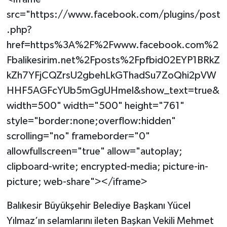
src="https://www.facebook.com/plugins/post
.php?
href=https%3A%2F%2Fwww.facebook.com%2
Fbalikesirim.net%2Fposts%2Fpfbid02EYP1BRkZ
kZh7YFjCQZrsU2gbehLkGThadSu7ZoQhi2pVW
HHF5AGFcYUb5mGgUHmel&show_text=true&
width=500" width="500" height="761"
style="border:none;overflow:hidden"
scrolling="no" frameborder="0"
allowfullscreen="true" allow="autoplay;
clipboard-write; encrypted-media; picture-in-
picture; web-share"></iframe>
Balıkesir Büyükşehir Belediye Başkanı Yücel
Yılmaz’ın selamlarını ileten Başkan Vekili Mehmet