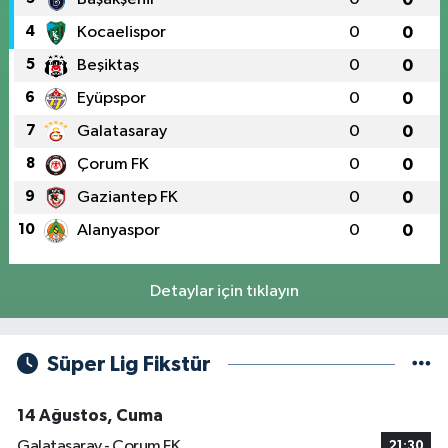
4
Kocaelispor
0
0
5
Beşiktaş
0
0
6
Eyüpspor
0
0
7
Galatasaray
0
0
8
Çorum FK
0
0
9
Gaziantep FK
0
0
10
Alanyaspor
0
0
Detaylar için tıklayın
Süper Lig Fikstür
14 Ağustos, Cuma
Galatasaray - Çorum FK
21:30