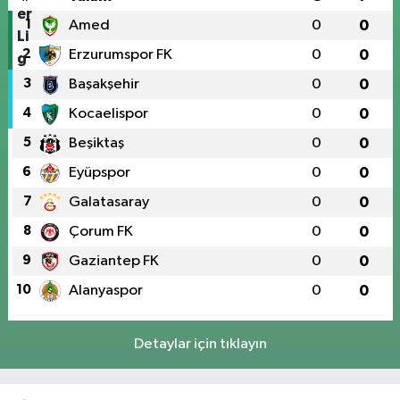
1
Amed
0
0
2
Erzurumspor FK
0
0
3
Başakşehir
0
0
4
Kocaelispor
0
0
5
Beşiktaş
0
0
6
Eyüpspor
0
0
7
Galatasaray
0
0
8
Çorum FK
0
0
9
Gaziantep FK
0
0
10
Alanyaspor
0
0
Detaylar için tıklayın