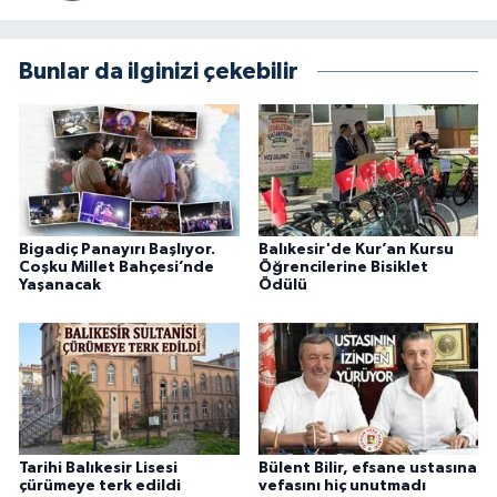
Bunlar da ilginizi çekebilir
Bigadiç Panayırı Başlıyor.
Balıkesir'de Kur’an Kursu
Coşku Millet Bahçesi’nde
Öğrencilerine Bisiklet
Yaşanacak
Ödülü
Tarihi Balıkesir Lisesi
Bülent Bilir, efsane ustasına
çürümeye terk edildi
vefasını hiç unutmadı