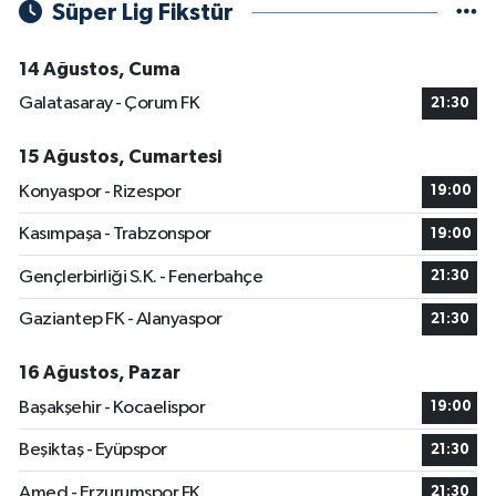
Süper Lig Fikstür
14 Ağustos, Cuma
Galatasaray - Çorum FK
21:30
15 Ağustos, Cumartesi
Konyaspor - Rizespor
19:00
Kasımpaşa - Trabzonspor
19:00
Gençlerbirliği S.K. - Fenerbahçe
21:30
Gaziantep FK - Alanyaspor
21:30
16 Ağustos, Pazar
Başakşehir - Kocaelispor
19:00
Beşiktaş - Eyüpspor
21:30
Amed - Erzurumspor FK
21:30