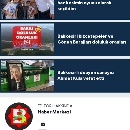
her kesimin oyunu alarak
seçildim
Balıkesir İkizcetepeler ve
Gönen Barajları doluluk oranları
Balıkesirli duayen sanayici
Ahmet Kula vefat etti
EDITÖR HAKKINDA
Haber Merkezi