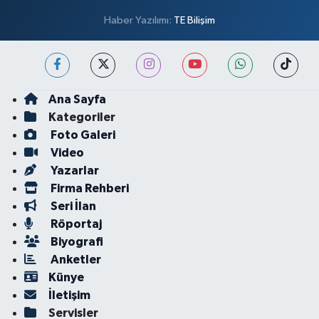
Haber Yazılımı:
TE Bilişim
Ana Sayfa
Kategoriler
Foto Galeri
Video
Yazarlar
Firma Rehberi
Seri İlan
Röportaj
Biyografi
Anketler
Künye
İletişim
Servisler