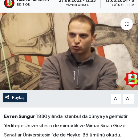
HABER MERKEZI
27.09.2022 - 12:55
13.03.2024 - 05
EDITÖR
YAYINLANMA
GÜNCELLEME
Paylaş
-
+
A
A
Evren Sungur
1980 yılında İstanbul da dünya ya gelmiştir
Yeditepe Üniversitesin de mimarlık ve Mimar Sinan Güzel
Sanatlar Üniversitesin ‘de de Heykel Bölümünü okudu.