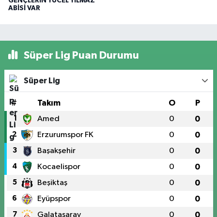
GENÇLERİN YÜCEL YILMAZ
ABİSİ VAR
Süper Lig Puan Durumu
Süper Lig
#
Takım
O
P
1
Amed
0
0
2
Erzurumspor FK
0
0
3
Başakşehir
0
0
4
Kocaelispor
0
0
5
Beşiktaş
0
0
6
Eyüpspor
0
0
7
Galatasaray
0
0