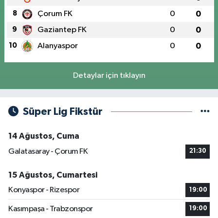
8
Çorum FK
0
0
9
Gaziantep FK
0
0
10
Alanyaspor
0
0
Detaylar için tıklayın
Süper Lig Fikstür
14 Ağustos, Cuma
Galatasaray - Çorum FK
21:30
15 Ağustos, Cumartesi
Konyaspor - Rizespor
19:00
Kasımpaşa - Trabzonspor
19:00