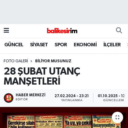
GÜNCEL
SİYASET
SPOR
EKONOMİ
İLÇELER
FOTO GALERI
BİLİYOR MUSUNUZ
28 ŞUBAT UTANÇ
MANŞETLERİ
HABER MERKEZI
27.02.2024 - 23:21
01.10.2025 - 13:
EDITÖR
YAYINLANMA
GÜNCELLEME