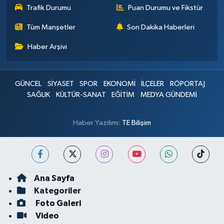
Trafik Durumu
Puan Durumu ve Fikstür
Tüm Manşetler
Son Dakika Haberleri
Haber Arşivi
GÜNCEL
SİYASET
SPOR
EKONOMİ
İLÇELER
RÖPORTAJ
SAĞLIK
KÜLTÜR-SANAT
EĞİTİM
MEDYA GÜNDEMİ
Haber Yazılımı:
TE Bilişim
Ana Sayfa
Kategoriler
Foto Galeri
Video