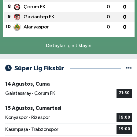
8
Çorum FK
0
0
9
Gaziantep FK
0
0
10
Alanyaspor
0
0
Detaylar için tıklayın
Süper Lig Fikstür
14 Ağustos, Cuma
Galatasaray - Çorum FK
21:30
15 Ağustos, Cumartesi
Konyaspor - Rizespor
19:00
Kasımpaşa - Trabzonspor
19:00