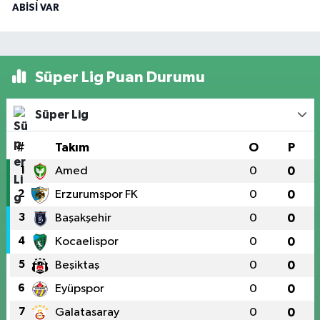
ABİSİ VAR
Süper Lig Puan Durumu
Süper Lig
#
Takım
O
P
1
Amed
0
0
2
Erzurumspor FK
0
0
3
Başakşehir
0
0
4
Kocaelispor
0
0
5
Beşiktaş
0
0
6
Eyüpspor
0
0
7
Galatasaray
0
0