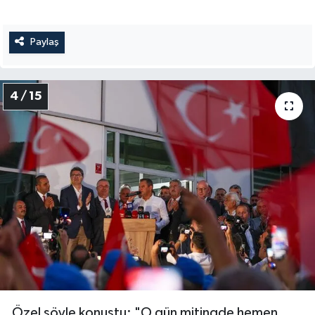
Paylaş
4 / 15
Özel şöyle konuştu: "O gün mitingde hemen