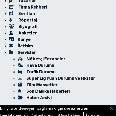
Yazarlar
Firma Rehberi
Seri İlan
Röportaj
Biyografi
Anketler
Künye
İletişim
Servisler
Nöbetçi Eczaneler
Hava Durumu
Trafik Durumu
Süper Lig Puan Durumu ve Fikstür
Tüm Manşetler
Son Dakika Haberleri
Haber Arşivi
En iyi site deneyimi sağlamak için çerezlerden
faydalanıyoruz. Detaylar için lütfen tıklayın.
Tamam