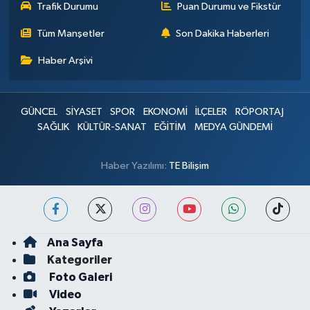
Trafik Durumu
Puan Durumu ve Fikstür
Tüm Manşetler
Son Dakika Haberleri
Haber Arşivi
GÜNCEL
SİYASET
SPOR
EKONOMİ
İLÇELER
RÖPORTAJ
SAĞLIK
KÜLTÜR-SANAT
EĞİTİM
MEDYA GÜNDEMİ
Haber Yazılımı:
TE Bilişim
Ana Sayfa
Kategoriler
Foto Galeri
Video