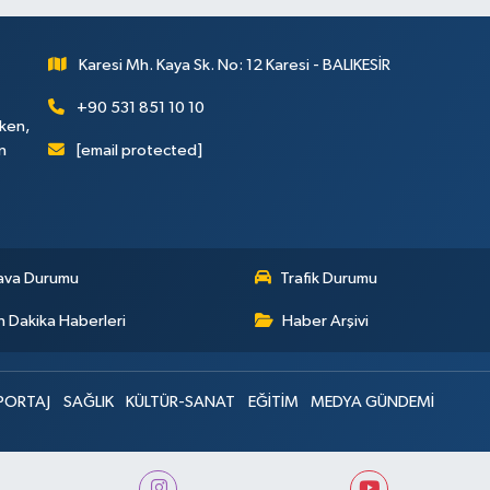
Karesi Mh. Kaya Sk. No: 12 Karesi - BALIKESİR
+90 531 851 10 10
rken,
[email protected]
n
ava Durumu
Trafik Durumu
 Dakika Haberleri
Haber Arşivi
PORTAJ
SAĞLIK
KÜLTÜR-SANAT
EĞİTİM
MEDYA GÜNDEMİ