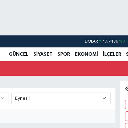
DOLAR
47,7436
%0.1
EURO
55,2510
%0.3
GÜNCEL
SİYASET
SPOR
EKONOMİ
İLÇELER
STERLİN
64,4811
%0.3
GRAM ALTIN
6660.55
%0.0
BİST100
13.779
%-1
G
BITCOIN
64.959,79
%1.