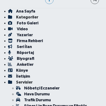
Ana Sayfa
Kategoriler
Foto Galeri
Video
Yazarlar
Firma Rehberi
Seri İlan
Röportaj
Biyografi
Anketler
Künye
İletişim
Servisler
Nöbetçi Eczaneler
Hava Durumu
Trafik Durumu
Süper Lig Puan Durumu ve Fikstür