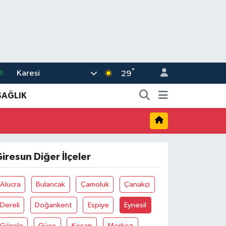
°
Karesi
8
29
2
SAĞLIK
8
3
4
iresun Diğer İlçeler
11
Alucra
Bulancak
Çamoluk
Çanakçi
Dereli
Doğankent
Espiye
Eynesil
Görele
Güce
Keşap
Merkez