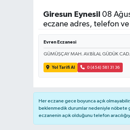
Giresun
Eynesil
08 Ağus
eczane adres, telefon ve
Evren Eczanesi
GÜMÜŞÇAY MAH. AV.BİLAL GÜDÜK CAD.
Yol Tarifi Al
0 (454) 581 31 36
Her eczane gece boyunca açık olmayabilir, 
beklenmedik durumlar nedeniyle nöbete g
eczanenin açık olduğunu telefon aracılığıyla 