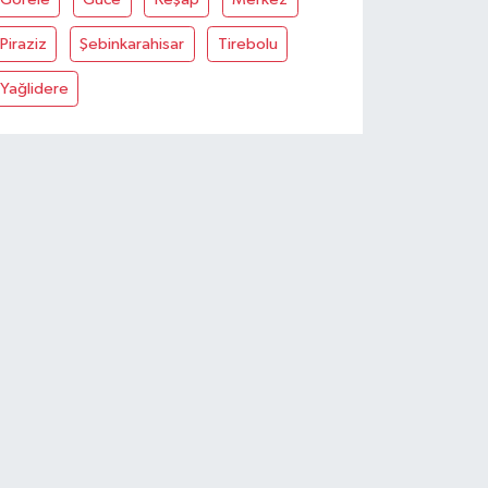
Piraziz
Şebinkarahisar
Tirebolu
Yağlidere