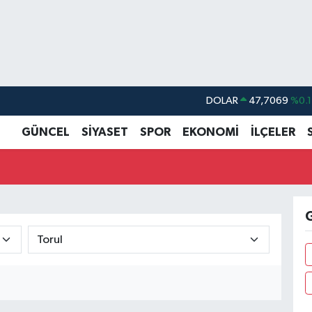
DOLAR
47,7069
%0.1
EURO
55,0265
%0.0
GÜNCEL
SİYASET
SPOR
EKONOMİ
İLÇELER
STERLİN
64,1897
%0.0
GRAM ALTIN
6618.49
%2.1
BİST100
13.887
%6
G
BITCOIN
64.360,53
%-0.7