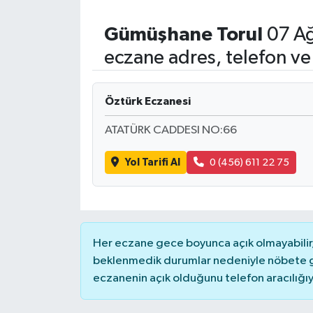
Gümüşhane
Torul
07 Ağ
eczane adres, telefon ve
Öztürk Eczanesi
ATATÜRK CADDESI NO:66
Yol Tarifi Al
0 (456) 611 22 75
Her eczane gece boyunca açık olmayabilir, 
beklenmedik durumlar nedeniyle nöbete g
eczanenin açık olduğunu telefon aracılığıyla 