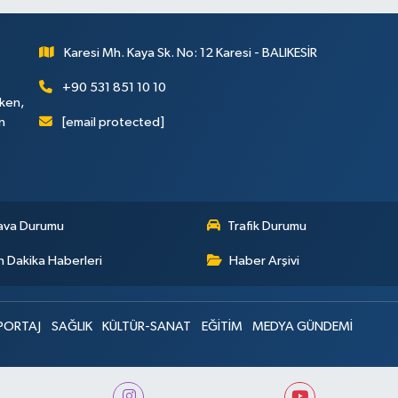
Karesi Mh. Kaya Sk. No: 12 Karesi - BALIKESİR
+90 531 851 10 10
rken,
[email protected]
n
ava Durumu
Trafik Durumu
 Dakika Haberleri
Haber Arşivi
PORTAJ
SAĞLIK
KÜLTÜR-SANAT
EĞİTİM
MEDYA GÜNDEMİ