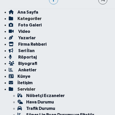
Ana Sayfa
Kategoriler
Foto Galeri
Video
Yazarlar
Firma Rehberi
Seri İlan
Röportaj
Biyografi
Anketler
Künye
İletişim
Servisler
Nöbetçi Eczaneler
Hava Durumu
Trafik Durumu
Süper Lig Puan Durumu ve Fikstür