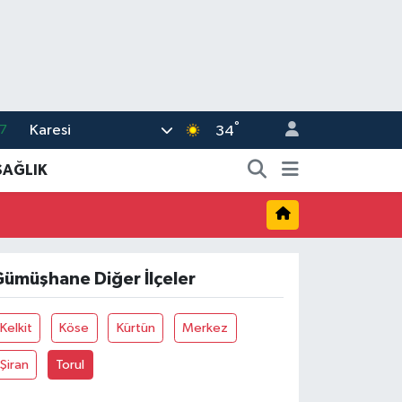
°
Karesi
7
34
1
SAĞLIK
2
2
4
ümüşhane Diğer İlçeler
6
Kelkit
Köse
Kürtün
Merkez
Şiran
Torul