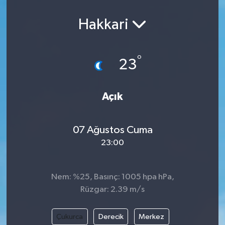
Hakkari
°
23
Açık
07 Ağustos Cuma
23:00
Nem: %25, Basınç: 1005 hpa hPa,
Rüzgar: 2.39 m/s
Çukurca
Derecik
Merkez