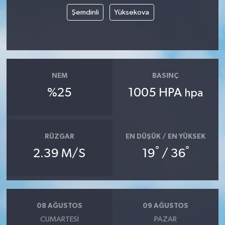
Şemdinli
Yüksekova
NEM
BASINÇ
%25
1005 HPA
hpa
RÜZGAR
EN DÜŞÜK / EN YÜKSEK
°
°
2.39 M/S
19
/ 36
08 AĞUSTOS
09 AĞUSTOS
CUMARTESI
PAZAR