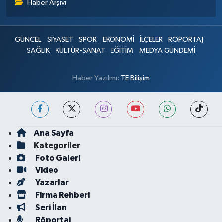
Haber Arşivi
GÜNCEL
SİYASET
SPOR
EKONOMİ
İLÇELER
RÖPORTAJ
SAĞLIK
KÜLTÜR-SANAT
EĞİTİM
MEDYA GÜNDEMİ
Haber Yazılımı:
TE Bilişim
Ana Sayfa
Kategoriler
Foto Galeri
Video
Yazarlar
Firma Rehberi
Seri İlan
Röportaj