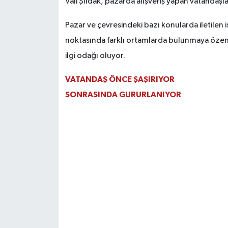
Vali Şıldak, pazarda alışveriş yapan vatandaşla
Pazar ve çevresindeki bazı konularda iletilen is
noktasında farklı ortamlarda bulunmaya özen 
ilgi odağı oluyor.
VATANDAŞ ÖNCE ŞAŞIRIYOR
SONRASINDA GURURLANIYOR