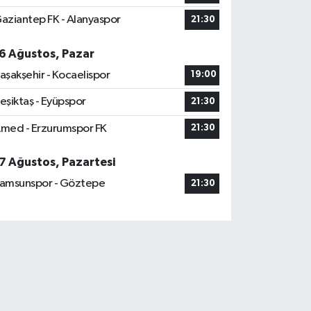
aziantep FK - Alanyaspor
21:30
6 Ağustos, Pazar
aşakşehir - Kocaelispor
19:00
eşiktaş - Eyüpspor
21:30
med - Erzurumspor FK
21:30
7 Ağustos, Pazartesi
amsunspor - Göztepe
21:30