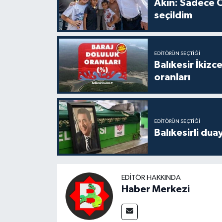
Akın: Sadece C
seçildim
EDITÖRÜN SEÇTIĞI
Balıkesir İkiz
oranları
EDITÖRÜN SEÇTIĞI
Balıkesirli dua
EDITÖR HAKKINDA
Haber Merkezi