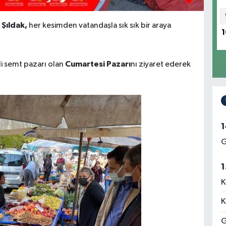
 Şıldak,
her kesimden vatandaşla sık sık bir araya
1
Cumartesi Pazarı
li semt pazarı olan
nı ziyaret ederek
1
G
1
K
K
G