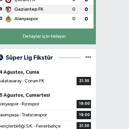
9
Gaziantep FK
0
0
0
Alanyaspor
0
0
Detaylar için tıklayın
Süper Lig Fikstür
4 Ağustos, Cuma
alatasaray - Çorum FK
21:30
5 Ağustos, Cumartesi
onyaspor - Rizespor
19:00
asımpaşa - Trabzonspor
19:00
ençlerbirliği S.K. - Fenerbahçe
21:30