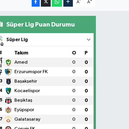
-
+
A
A
Süper Lig Puan Durumu
Süper Lig
#
Takım
O
P
1
Amed
0
0
2
Erzurumspor FK
0
0
3
Başakşehir
0
0
4
Kocaelispor
0
0
5
Beşiktaş
0
0
6
Eyüpspor
0
0
7
Galatasaray
0
0
8
Çorum FK
0
0