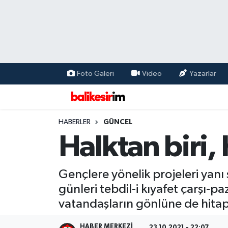
Foto Galeri
Video
Yazarlar
HABERLER
GÜNCEL
Halktan biri, 
Gençlere yönelik projeleri yanı s
günleri tebdil-i kıyafet çarşı-p
vatandaşların gönlüne de hitap
HABER MERKEZI
23.10.2021 - 22:07