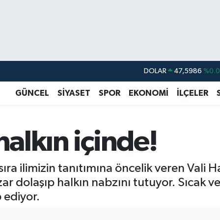
DOLAR
47,5986
%0.
EURO
55,0700
%0
GÜNCEL
SİYASET
SPOR
EKONOMİ
İLÇELER
STERLİN
64,2438
%0.
GRAM ALTIN
6513.94
%0.
halkın içinde!
BİST100
13.768
%4
BITCOIN
64.602,05
%0.
ıra ilimizin tanıtımına öncelik veren Vali H
azar dolaşıp halkın nabzını tutuyor. Sıcak v
 ediyor.