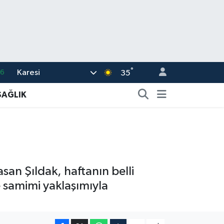
°
Karesi
06
35
.1
SAĞLIK
21
32
8
69
asan Şıldak, haftanın belli
e samimi yaklaşımıyla