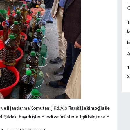
G
1
B
B
A
1
S
r
Tarık Hekimoğlu
ve İl Jandarma Komutanı J.Kd.Alb.
ile
ıldak, hayırlı işler diledi ve ürünlerle ilgili bilgiler aldı.