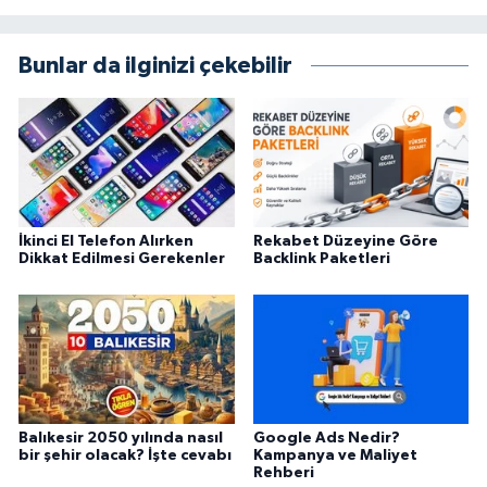
Bunlar da ilginizi çekebilir
İkinci El Telefon Alırken
Rekabet Düzeyine Göre
Dikkat Edilmesi Gerekenler
Backlink Paketleri
Balıkesir 2050 yılında nasıl
Google Ads Nedir?
bir şehir olacak? İşte cevabı
Kampanya ve Maliyet
Rehberi