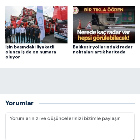
İşin başındaki liyakatli
Balıkesir yollarındaki radar
olunca iş de on numara
noktaları artık haritada
oluyor
Yorumlar