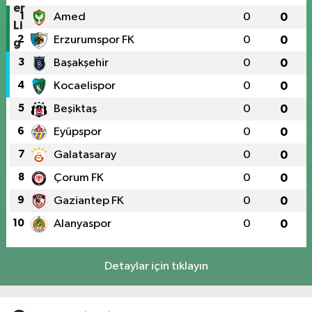
1
Amed
0
0
2
Erzurumspor FK
0
0
3
Başakşehir
0
0
4
Kocaelispor
0
0
5
Beşiktaş
0
0
6
Eyüpspor
0
0
7
Galatasaray
0
0
8
Çorum FK
0
0
9
Gaziantep FK
0
0
10
Alanyaspor
0
0
Detaylar için tıklayın