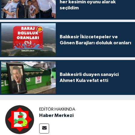
her kesimin oyunu alarak
seçildim
Balıkesir İkizcetepeler ve
Gönen Barajları doluluk oranları
Balıkesirli duayen sanayici
Ahmet Kula vefat etti
EDITÖR HAKKINDA
Haber Merkezi