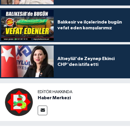
Balıkesir ve ilçelerinde bugün
vefat eden komşularımız
Altıeylül'de Zeynep Ekinci
CHP'den istifa etti
EDITÖR HAKKINDA
Haber Merkezi