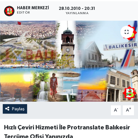
HABER MERKEZI
28.10.2010 - 20:31
EDITÖR
YAYINLANMA
Paylaş
-
+
A
A
Hızlı Çeviri Hizmeti İle Protranslate Balıkesir
Tercüme Ofisi Yanınızda