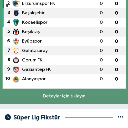
2
Erzurumspor FK
0
0
3
Başakşehir
0
0
4
Kocaelispor
0
0
5
Beşiktaş
0
0
6
Eyüpspor
0
0
7
Galatasaray
0
0
8
Çorum FK
0
0
9
Gaziantep FK
0
0
10
Alanyaspor
0
0
Detaylar için tıklayın
Süper Lig Fikstür