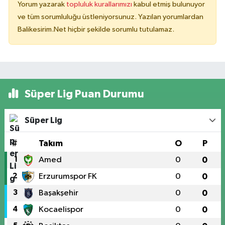
Yorum yazarak
topluluk kurallarımızı
kabul etmiş bulunuyor
ve tüm sorumluluğu üstleniyorsunuz. Yazılan yorumlardan
Balikesirim.Net hiçbir şekilde sorumlu tutulamaz.
Süper Lig Puan Durumu
Süper Lig
#
Takım
O
P
1
Amed
0
0
2
Erzurumspor FK
0
0
3
Başakşehir
0
0
4
Kocaelispor
0
0