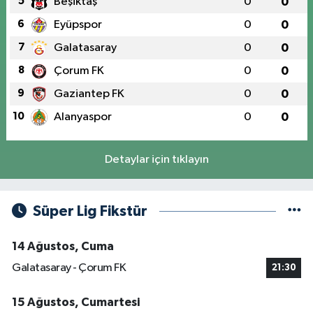
5
Beşiktaş
0
0
6
Eyüpspor
0
0
7
Galatasaray
0
0
8
Çorum FK
0
0
9
Gaziantep FK
0
0
10
Alanyaspor
0
0
Detaylar için tıklayın
Süper Lig Fikstür
14 Ağustos, Cuma
Galatasaray - Çorum FK
21:30
15 Ağustos, Cumartesi