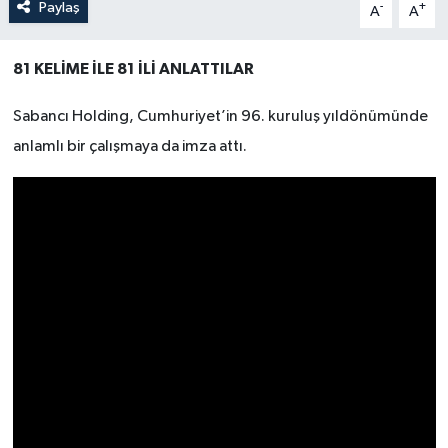
Paylaş
-
+
A
A
81 KELİME İLE 81 İLİ ANLATTILAR
Sabancı Holding, Cumhuriyet’in 96. kuruluş yıldönümünde
anlamlı bir çalışmaya da imza attı.