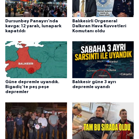
Dursunbey Panayırı’nda
Balıkesirli Orgeneral
kavga: 12 yaralı, lunapark
Dalkıran Hava Kuvvetleri
kapatıldı
Komutanı oldu
Güne depremle uyandık.
Balıkesir güne 3 ayrı
Bigadiç'te peş peşe
depremle uyandı
depremler