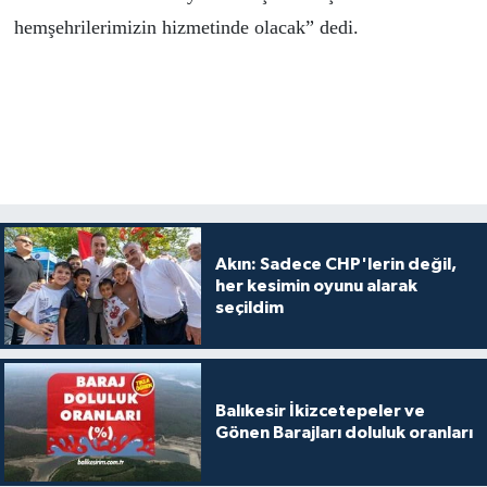
hemşehrilerimizin hizmetinde olacak” dedi.
Akın: Sadece CHP'lerin değil,
her kesimin oyunu alarak
seçildim
Balıkesir İkizcetepeler ve
Gönen Barajları doluluk oranları