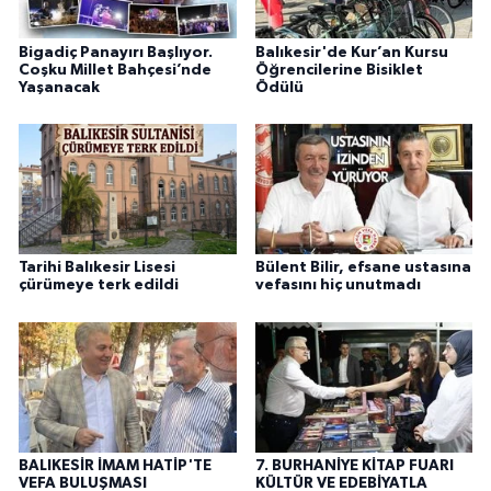
Bigadiç Panayırı Başlıyor.
Balıkesir'de Kur’an Kursu
Coşku Millet Bahçesi’nde
Öğrencilerine Bisiklet
Yaşanacak
Ödülü
Tarihi Balıkesir Lisesi
Bülent Bilir, efsane ustasına
çürümeye terk edildi
vefasını hiç unutmadı
BALIKESİR İMAM HATİP'TE
7. BURHANİYE KİTAP FUARI
VEFA BULUŞMASI
KÜLTÜR VE EDEBİYATLA