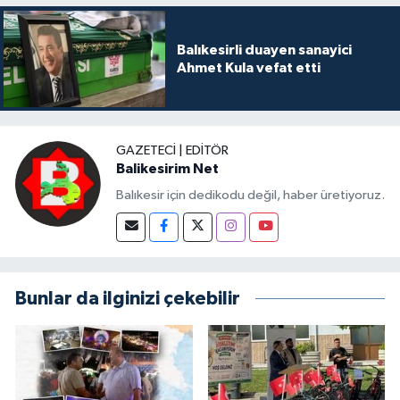
Balıkesirli duayen sanayici
Ahmet Kula vefat etti
GAZETECI | EDITÖR
Balikesirim Net
Balıkesir için dedikodu değil, haber üretiyoruz.
Bunlar da ilginizi çekebilir