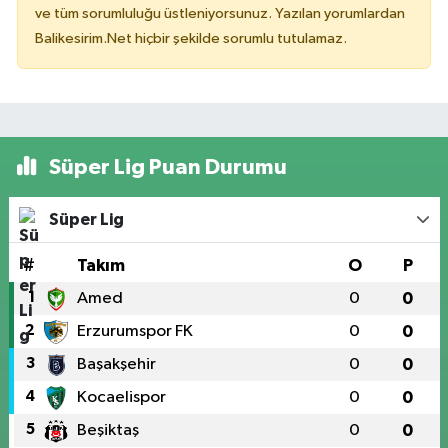
ve tüm sorumluluğu üstleniyorsunuz. Yazılan yorumlardan
Balikesirim.Net hiçbir şekilde sorumlu tutulamaz.
Süper Lig Puan Durumu
Süper Lig
#
Takım
O
P
1
Amed
0
0
2
Erzurumspor FK
0
0
3
Başakşehir
0
0
4
Kocaelispor
0
0
5
Beşiktaş
0
0