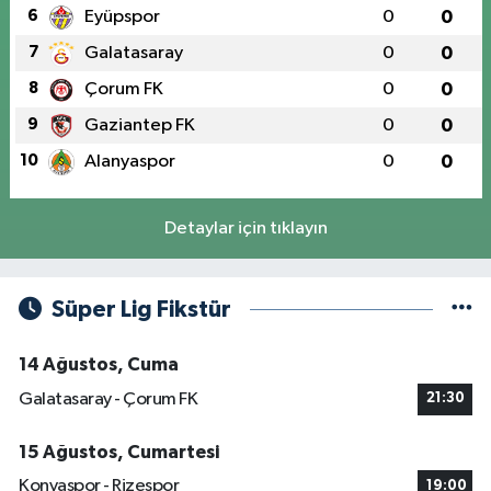
6
Eyüpspor
0
0
7
Galatasaray
0
0
8
Çorum FK
0
0
9
Gaziantep FK
0
0
10
Alanyaspor
0
0
Detaylar için tıklayın
Süper Lig Fikstür
14 Ağustos, Cuma
Galatasaray - Çorum FK
21:30
15 Ağustos, Cumartesi
Konyaspor - Rizespor
19:00