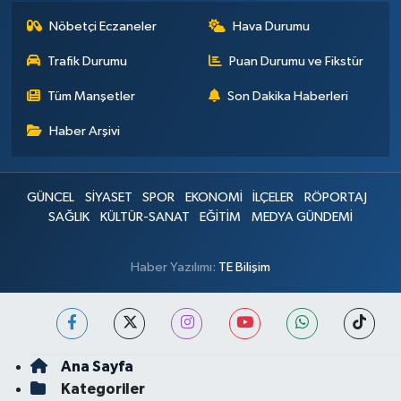
Nöbetçi Eczaneler
Hava Durumu
Trafik Durumu
Puan Durumu ve Fikstür
Tüm Manşetler
Son Dakika Haberleri
Haber Arşivi
GÜNCEL
SİYASET
SPOR
EKONOMİ
İLÇELER
RÖPORTAJ
SAĞLIK
KÜLTÜR-SANAT
EĞİTİM
MEDYA GÜNDEMİ
Haber Yazılımı:
TE Bilişim
Ana Sayfa
Kategoriler