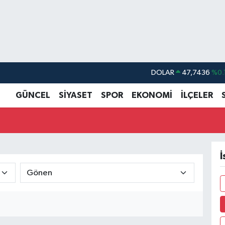
DOLAR
47,7436
%0.
EURO
55,2510
%0.
GÜNCEL
SİYASET
SPOR
EKONOMİ
İLÇELER
STERLİN
64,4811
%0.
GRAM ALTIN
6660.55
%0.
BİST100
13.779
%-
İ
BITCOIN
64.959,79
%1.