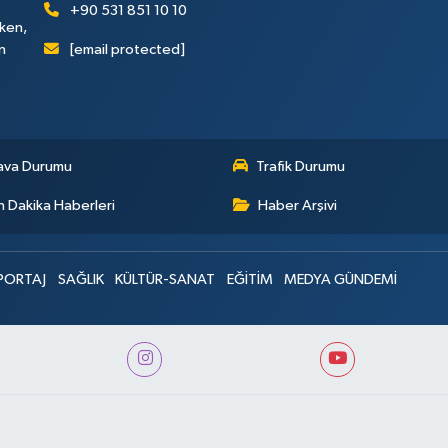
+90 531 851 10 10
rken,
[email protected]
n
ava Durumu
Trafik Durumu
 Dakika Haberleri
Haber Arşivi
PORTAJ
SAĞLIK
KÜLTÜR-SANAT
EĞİTİM
MEDYA GÜNDEMİ