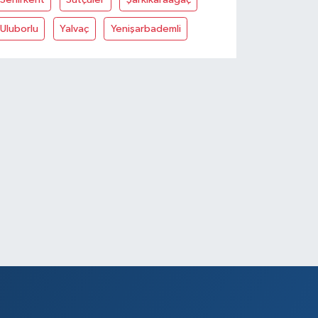
Uluborlu
Yalvaç
Yenişarbademli