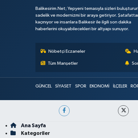
Balikesirim.Net; Yepyeni temasıyla sizleri buluşturu
sadelik ve modernizmi bir araya getiriyor. Şatafatta
kaçınıyor ve insanlara Balıkesir ile ilgili son dakika
haberlerini okuyabilecekleri bir altyapı sunuyor.
Nöbetçi Eczaneler
H
Tüm Manşetler
Son
GÜNCEL
SİYASET
SPOR
EKONOMİ
İLÇELER
RÖ
Ana Sayfa
Kategoriler