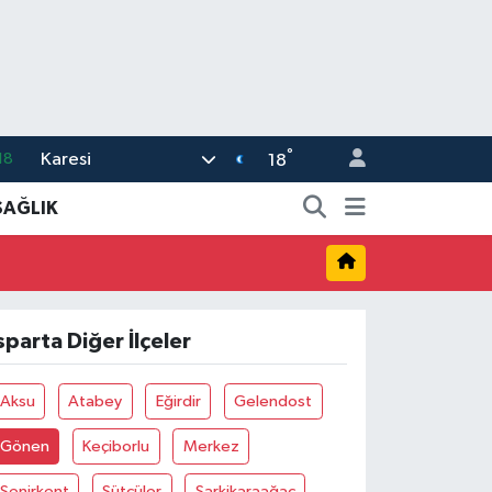
°
Karesi
18
18
32
SAĞLIK
38
03
14
sparta Diğer İlçeler
11
Aksu
Atabey
Eğirdir
Gelendost
Gönen
Keçiborlu
Merkez
Senirkent
Sütçüler
Şarkikaraağaç