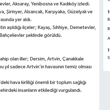
evler, Aksaray, Yenibosna ve Kadıköy izledi.
a, Şirinyer, Alsancak, Karşıyaka, Güzelyalı ve
1
 arasında yer aldı.
B
in aşıldığı ilçeler; Kayaş, Sıhhiye, Demetevler,
B
Bahçelievler şeklinde görüldü.
A
1
S
hip olan iller; Dersim, Artvin, Çanakkale
 yıl sadece Artvin’in havasının temiz olması
ki hava kirliliği önemli bir toplum sağlığı
şehirdeki insanların etkilediği vurgulandı.