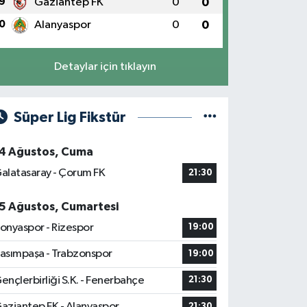
9
Gaziantep FK
0
0
0
Alanyaspor
0
0
Detaylar için tıklayın
Süper Lig Fikstür
4 Ağustos, Cuma
alatasaray - Çorum FK
21:30
5 Ağustos, Cumartesi
onyaspor - Rizespor
19:00
asımpaşa - Trabzonspor
19:00
ençlerbirliği S.K. - Fenerbahçe
21:30
aziantep FK - Alanyaspor
21:30