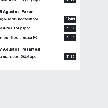
6 Ağustos, Pazar
aşakşehir - Kocaelispor
19:00
eşiktaş - Eyüpspor
21:30
med - Erzurumspor FK
21:30
7 Ağustos, Pazartesi
amsunspor - Göztepe
21:30