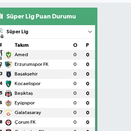
Süper Lig Puan Durumu
Süper Lig
#
Takım
O
P
1
Amed
0
0
2
Erzurumspor FK
0
0
3
Başakşehir
0
0
4
Kocaelispor
0
0
5
Beşiktaş
0
0
6
Eyüpspor
0
0
7
Galatasaray
0
0
8
Çorum FK
0
0