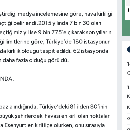
1
irdiği medya incelemesine göre, hava kirliliği
eçtiği belirlendi.2015 yılında 7 bin 30 olan
çtiğimiz yıl ise 9 bin 775’e çıkarak son yılların
iği limitlerine göre, Türkiye’de 180 istasyonun
la kirlilik olduğu tespit edildi. 62 istasyonda
n daha fazla olduğu görüldü.
1
G
INDA!
1
K
az alındığında, Türkiye’deki 81 ilden 80’inin
K
büyük şehirlerdeki havası en kirli olan noktalar
G
a Esenyurt en kirli ilçe olurken, onu sırasıyla
G