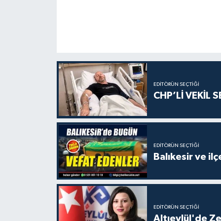
EDITÖRÜN SEÇTIĞI
CHP’Lİ VEKİL 
EDITÖRÜN SEÇTIĞI
Balıkesir ve i
EDITÖRÜN SEÇTIĞI
Altıeylül'de Z