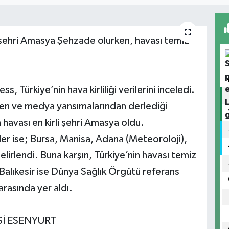
li şehri Amasya Şehzade olurken, havası temiz
 Türkiye’nin hava kirliliği verilerini inceledi.
den ve medya yansımalarından derlediği
n havası en kirli şehri Amasya oldu.
r iller ise; Bursa, Manisa, Adana (Meteoroloji),
lirlendi. Buna karşın, Türkiye’nin havası temiz
i. Balıkesir ise Dünya Sağlık Örgütü referans
 arasında yer aldı.
ESİ ESENYURT