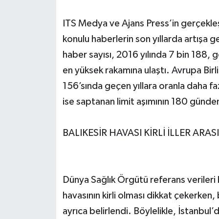
ITS Medya ve Ajans Press’in gerçekleşt
konulu haberlerin son yıllarda artışa g
haber sayısı, 2016 yılında 7 bin 188, ge
en yüksek rakamına ulaştı. Avrupa Birl
156’sında geçen yıllara oranla daha faz
ise saptanan limit aşımının 180 günde
BALIKESİR HAVASI KİRLİ İLLER ARAS
Dünya Sağlık Örgütü referans verileri b
havasının kirli olması dikkat çekerken, 
ayrıca belirlendi. Böylelikle, İstanbul’d