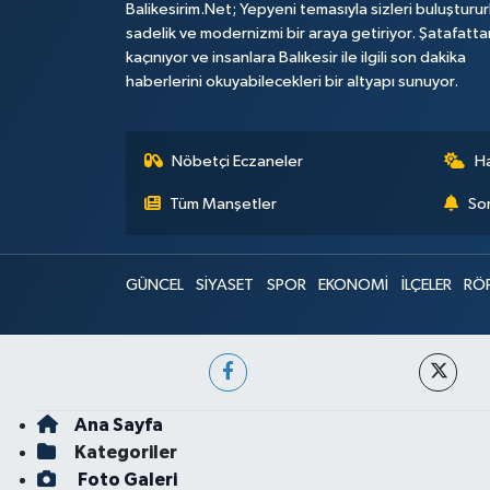
Balikesirim.Net; Yepyeni temasıyla sizleri buluşturu
sadelik ve modernizmi bir araya getiriyor. Şatafatta
kaçınıyor ve insanlara Balıkesir ile ilgili son dakika
haberlerini okuyabilecekleri bir altyapı sunuyor.
Nöbetçi Eczaneler
H
Tüm Manşetler
Son
GÜNCEL
SİYASET
SPOR
EKONOMİ
İLÇELER
RÖ
Ana Sayfa
Kategoriler
Foto Galeri