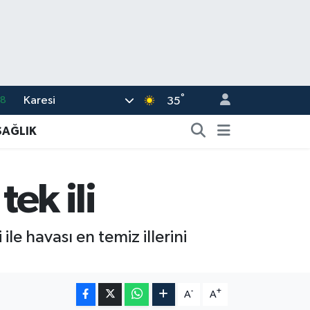
°
Karesi
18
35
32
SAĞLIK
38
03
ek ili
14
18
 ile havası en temiz illerini
-
+
A
A