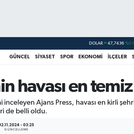
DOLAR
47,7436
%0.
EURO
55,2510
%0.
GÜNCEL
SİYASET
SPOR
EKONOMİ
İLÇELER
STERLİN
64,4811
%0.
GRAM ALTIN
6660.55
%0.
in havası en temiz t
BİST100
13.779
%-
BITCOIN
64.944,08
%-0.
ni inceleyen Ajans Press, havası en kirli şehri
ri de belli oldu.
02.11.2024 - 03:25
GÜNCELLEME