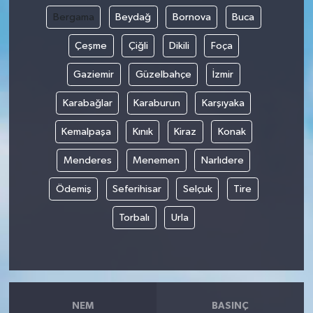
Bergama
Beydağ
Bornova
Buca
Çeşme
Çiğli
Dikili
Foça
Gaziemir
Güzelbahçe
İzmir
Karabağlar
Karaburun
Karşıyaka
Kemalpaşa
Kınık
Kiraz
Konak
Menderes
Menemen
Narlıdere
Ödemiş
Seferihisar
Selçuk
Tire
Torbalı
Urla
NEM
BASINÇ