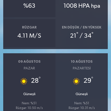
%63
1008 HPA
hpa
RÜZGAR
EN DÜŞÜK / EN YÜKSEK
°
°
4.11 M/S
21
/ 34
09 AĞUSTOS
10 AĞUSTOS
PAZAR
PAZARTESI
°
°
28
29
Güneşli
Güneşli
Nem: %51
Nem: %51
Rüzgar: 10.50 m/s
Rüzgar: 10.31 m/s