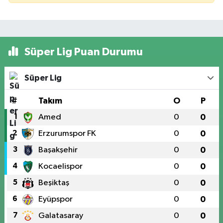
Süper Lig Puan Durumu
Süper Lig
#
Takım
O
P
1
Amed
0
0
2
Erzurumspor FK
0
0
3
Başakşehir
0
0
4
Kocaelispor
0
0
5
Beşiktaş
0
0
6
Eyüpspor
0
0
7
Galatasaray
0
0