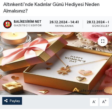
Altınkenti'nde Kadınlar Günü Hediyesi Neden
Almalısınız?
BALIKESIRIM NET
26.12.2024 - 14:41
28.12.2024 - 0
GAZETECI | EDITÖR
YAYINLANMA
GÜNCELLEM
Paylaş
-
+
A
A