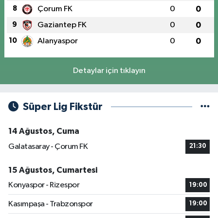
8
Çorum FK
0
0
9
Gaziantep FK
0
0
10
Alanyaspor
0
0
Detaylar için tıklayın
Süper Lig Fikstür
14 Ağustos, Cuma
Galatasaray - Çorum FK
21:30
15 Ağustos, Cumartesi
Konyaspor - Rizespor
19:00
Kasımpaşa - Trabzonspor
19:00