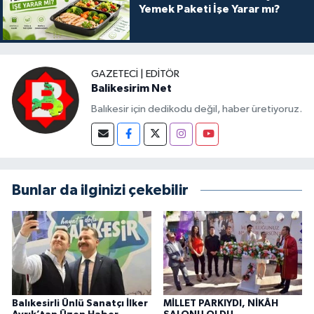
Yemek Paketi İşe Yarar mı?
GAZETECI | EDITÖR
Balikesirim Net
Balıkesir için dedikodu değil, haber üretiyoruz.
Bunlar da ilginizi çekebilir
Balıkesirli Ünlü Sanatçı İlker
MİLLET PARKIYDI, NİKÂH