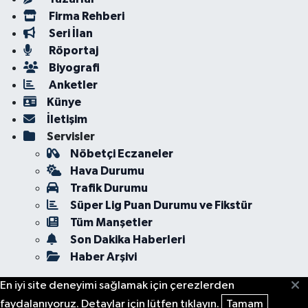
Firma Rehberi
Seri İlan
Röportaj
Biyografi
Anketler
Künye
İletişim
Servisler
Nöbetçi Eczaneler
Hava Durumu
Trafik Durumu
Süper Lig Puan Durumu ve Fikstür
Tüm Manşetler
Son Dakika Haberleri
Haber Arşivi
En iyi site deneyimi sağlamak için çerezlerden
faydalanıyoruz. Detaylar için lütfen tıklayın.
Tamam