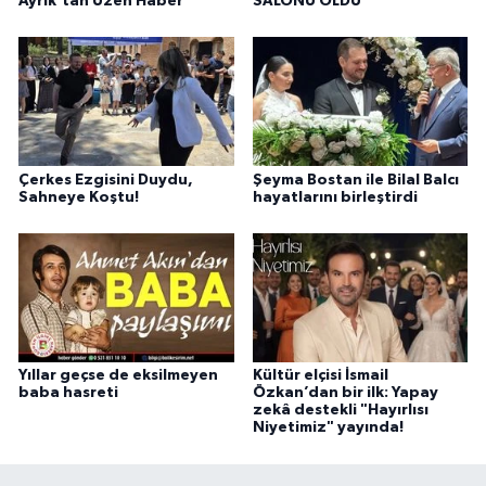
Ayrık’tan Üzen Haber
SALONU OLDU
Çerkes Ezgisini Duydu,
Şeyma Bostan ile Bilal Balcı
Sahneye Koştu!
hayatlarını birleştirdi
Yıllar geçse de eksilmeyen
Kültür elçisi İsmail
baba hasreti
Özkan’dan bir ilk: Yapay
zekâ destekli "Hayırlısı
Niyetimiz" yayında!