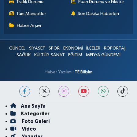
Trafik Durumu
Puan Durumu ve Fikstür
Tüm Manşetler
Son Dakika Haberleri
Haber Arşivi
GÜNCEL
SİYASET
SPOR
EKONOMİ
İLÇELER
RÖPORTAJ
SAĞLIK
KÜLTÜR-SANAT
EĞİTİM
MEDYA GÜNDEMİ
Haber Yazılımı:
TE Bilişim
Ana Sayfa
Kategoriler
Foto Galeri
Video
Yazarlar