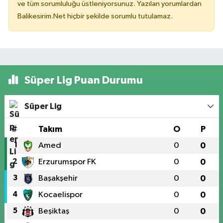
ve tüm sorumluluğu üstleniyorsunuz. Yazılan yorumlardan
Balikesirim.Net hiçbir şekilde sorumlu tutulamaz.
Süper Lig Puan Durumu
Süper Lig
#
Takım
O
P
1
Amed
0
0
2
Erzurumspor FK
0
0
3
Başakşehir
0
0
4
Kocaelispor
0
0
5
Beşiktaş
0
0