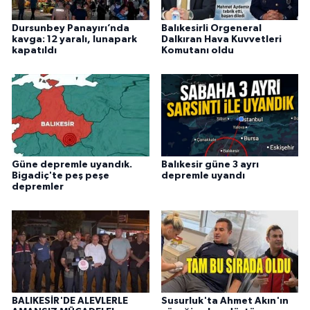
Dursunbey Panayırı’nda
Balıkesirli Orgeneral
kavga: 12 yaralı, lunapark
Dalkıran Hava Kuvvetleri
kapatıldı
Komutanı oldu
Güne depremle uyandık.
Balıkesir güne 3 ayrı
Bigadiç'te peş peşe
depremle uyandı
depremler
BALIKESİR'DE ALEVLERLE
Susurluk'ta Ahmet Akın'ın