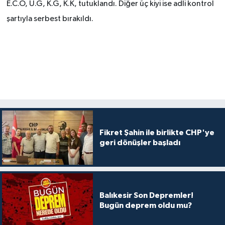
E.C.Ö, U.G, K.G, K.K, tutuklandı. Diğer üç kiyi ise adli kontrol
şartıyla serbest bırakıldı.
Fikret Şahin ile birlikte CHP'ye
geri dönüşler başladı
Balıkesir Son Depremler!
Bugün deprem oldu mu?