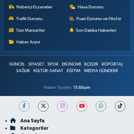
Nöbetçi Eczaneler
Hava Durumu
Trafik Durumu
Puan Durumu ve Fikstür
Tüm Manşetler
Son Dakika Haberleri
Haber Arşivi
GÜNCEL
SİYASET
SPOR
EKONOMİ
İLÇELER
RÖPORTAJ
SAĞLIK
KÜLTÜR-SANAT
EĞİTİM
MEDYA GÜNDEMİ
Haber Yazılımı:
TE Bilişim
Ana Sayfa
Kategoriler