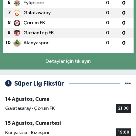
6
Eyüpspor
0
0
7
Galatasaray
0
0
8
Çorum FK
0
0
9
Gaziantep FK
0
0
10
Alanyaspor
0
0
Detaylar için tıklayın
Süper Lig Fikstür
14 Ağustos, Cuma
Galatasaray - Çorum FK
21:30
15 Ağustos, Cumartesi
Konyaspor - Rizespor
19:00