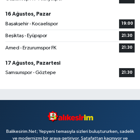
16 Ağustos, Pazar
Başakşehir - Kocaelispor
19:00
Beşiktaş - Eyüpspor
21:30
Amed - Erzurumspor FK
21:30
17 Ağustos, Pazartesi
Samsunspor - Göztepe
21:30
Balikesirim.Net; Yepyeni temasıyla sizleri buluştururken, sadelik
ve modernizmi bir araya getiriyor. Şatafattan kaçınıyor ve