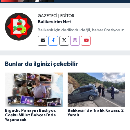
GAZETECI | EDITÖR
Balikesirim Net
Balıkesir için dedikodu değil, haber üretiyoruz.
Bunlar da ilginizi çekebilir
Bigadiç Panayırı Başlıyor.
Balıkesir'de Trafik Kazası: 2
Coşku Millet Bahçesi’nde
Yaralı
Yaşanacak