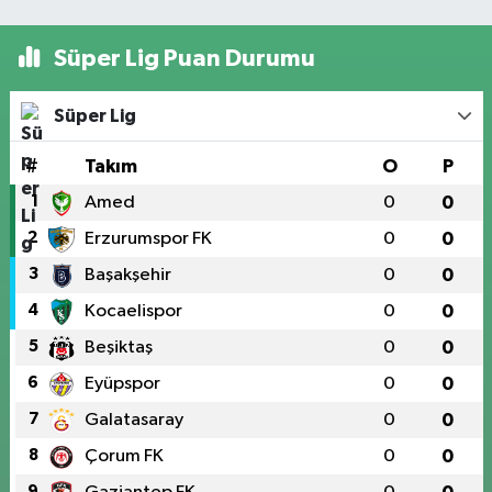
Süper Lig Puan Durumu
Süper Lig
#
Takım
O
P
1
Amed
0
0
2
Erzurumspor FK
0
0
3
Başakşehir
0
0
4
Kocaelispor
0
0
5
Beşiktaş
0
0
6
Eyüpspor
0
0
7
Galatasaray
0
0
8
Çorum FK
0
0
9