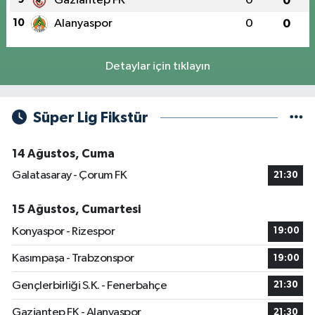
Gaziantep FK
0
0
10
Alanyaspor
0
0
Detaylar için tıklayın
Süper Lig Fikstür
14 Ağustos, Cuma
Galatasaray - Çorum FK
21:30
15 Ağustos, Cumartesi
Konyaspor - Rizespor
19:00
Kasımpaşa - Trabzonspor
19:00
Gençlerbirliği S.K. - Fenerbahçe
21:30
Gaziantep FK - Alanyaspor
21:30