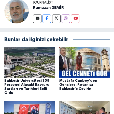
JOURNALIST
Ramazan DEMİR
Bunlar da ilginizi çekebilir
Balıkesir Üniversitesi 309
Mustafa Canbey’den
Personel Alacak! Başvuru
Gençlere: Rotanızı
Şartları ve Tarihleri Belli
Balıkesir’e Çevirin
Oldu