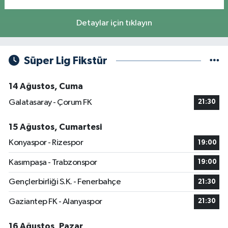
Detaylar için tıklayın
Süper Lig Fikstür
14 Ağustos, Cuma
Galatasaray - Çorum FK
21:30
15 Ağustos, Cumartesi
Konyaspor - Rizespor
19:00
Kasımpaşa - Trabzonspor
19:00
Gençlerbirliği S.K. - Fenerbahçe
21:30
Gaziantep FK - Alanyaspor
21:30
16 Ağustos, Pazar