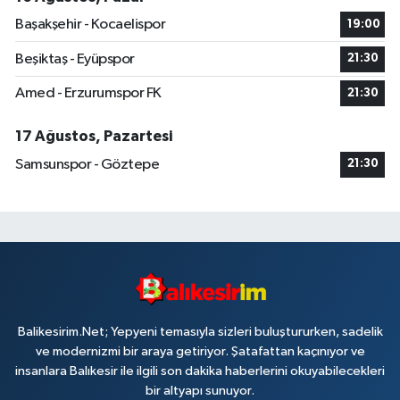
Başakşehir - Kocaelispor
19:00
Beşiktaş - Eyüpspor
21:30
Amed - Erzurumspor FK
21:30
17 Ağustos, Pazartesi
Samsunspor - Göztepe
21:30
Balikesirim.Net; Yepyeni temasıyla sizleri buluştururken, sadelik
ve modernizmi bir araya getiriyor. Şatafattan kaçınıyor ve
insanlara Balıkesir ile ilgili son dakika haberlerini okuyabilecekleri
bir altyapı sunuyor.