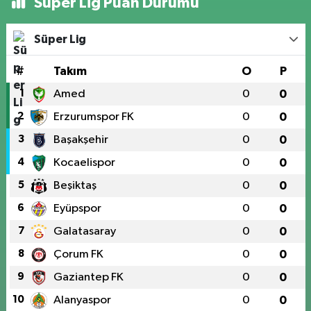
Süper Lig Puan Durumu
Süper Lig
#
Takım
O
P
1
Amed
0
0
2
Erzurumspor FK
0
0
3
Başakşehir
0
0
4
Kocaelispor
0
0
5
Beşiktaş
0
0
6
Eyüpspor
0
0
7
Galatasaray
0
0
8
Çorum FK
0
0
9
Gaziantep FK
0
0
10
Alanyaspor
0
0