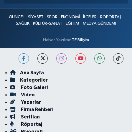
GÜNCEL
SİYASET
SPOR
EKONOMİ
İLÇELER
RÖPORTAJ
SAĞLIK
KÜLTÜR-SANAT
EĞİTİM
MEDYA GÜNDEMİ
Haber Yazılımı:
TE Bilişim
Ana Sayfa
Kategoriler
Foto Galeri
Video
Yazarlar
Firma Rehberi
Seri İlan
Röportaj
Biyografi