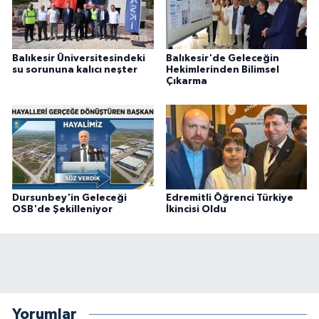
Balıkesir Üniversitesindeki
Balıkesir'de Geleceğin
su sorununa kalıcı neşter
Hekimlerinden Bilimsel
Çıkarma
Dursunbey'in Geleceği
Edremitli Öğrenci Türkiye
OSB'de Şekilleniyor
İkincisi Oldu
Yorumlar