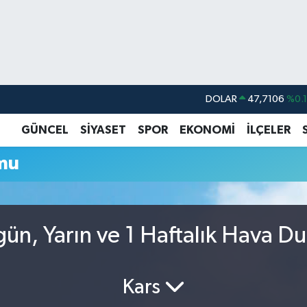
DOLAR
47,7106
%0.
EURO
55,1652
%0.
GÜNCEL
SİYASET
SPOR
EKONOMİ
İLÇELER
STERLİN
64,4046
%0.
mu
GRAM ALTIN
6648.99
%2.
BİST100
13.773
%-
BITCOIN
65.130,04
%1
gün, Yarın ve 1 Haftalık Hava D
Kars