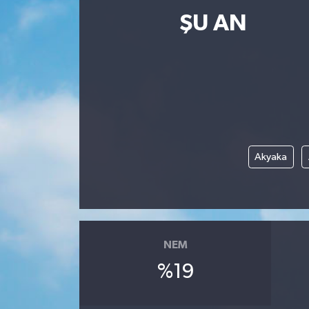
ŞU AN
Akyaka
NEM
%19