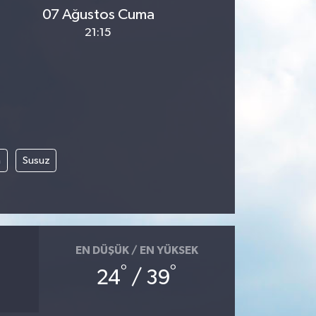
07 Ağustos Cuma
21:15
m
Susuz
EN DÜŞÜK / EN YÜKSEK
°
°
24
/ 39