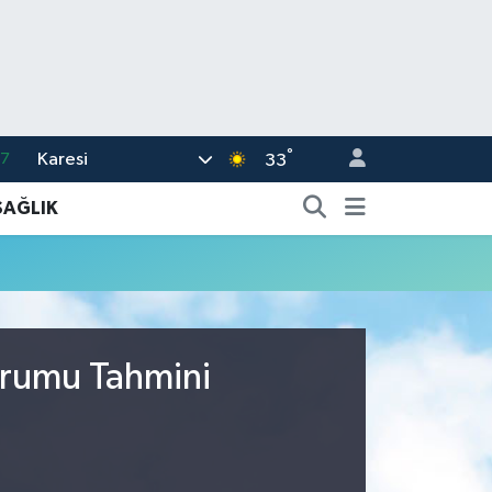
°
Karesi
17
33
27
SAĞLIK
35
59
19
.2
urumu Tahmini