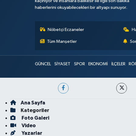
kaçınıyor ve insanlara Balıkesir ile ilgili son dakika
haberlerini okuyabilecekleri bir altyapı sunuyor.
Nöbetçi Eczaneler
H
Tüm Manşetler
Son
GÜNCEL
SİYASET
SPOR
EKONOMİ
İLÇELER
RÖ
Ana Sayfa
Kategoriler
Foto Galeri
Video
Yazarlar