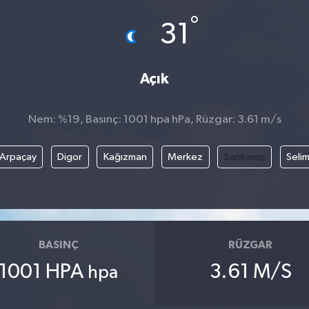
°
31
Açık
Nem: %19, Basınç: 1001 hpa hPa, Rüzgar: 3.61 m/s
Arpaçay
Digor
Kağızman
Merkez
Sarıkamış
Seli
BASINÇ
RÜZGAR
1001 HPA
3.61 M/S
hpa