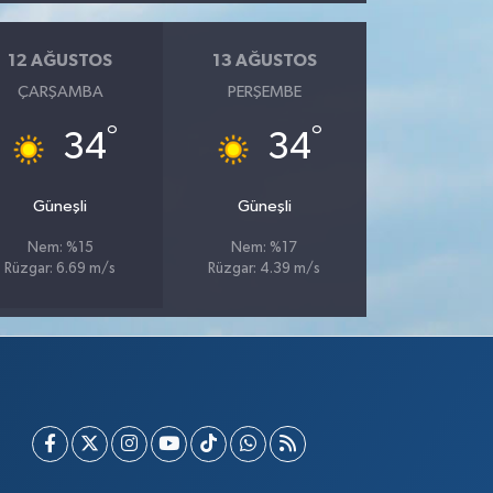
12 AĞUSTOS
13 AĞUSTOS
ÇARŞAMBA
PERŞEMBE
°
°
34
34
Güneşli
Güneşli
Nem: %15
Nem: %17
Rüzgar: 6.69 m/s
Rüzgar: 4.39 m/s