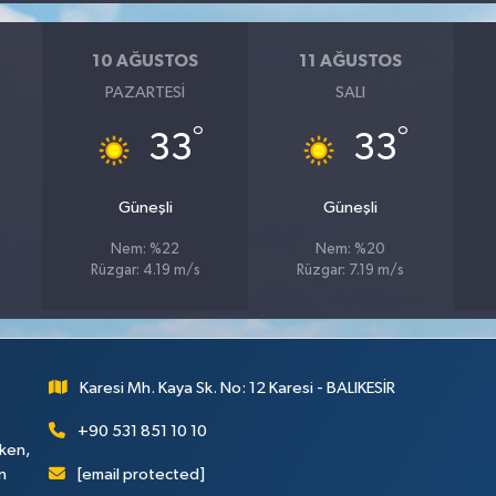
10 AĞUSTOS
11 AĞUSTOS
PAZARTESI
SALI
°
°
33
33
Güneşli
Güneşli
Nem: %22
Nem: %20
Rüzgar: 4.19 m/s
Rüzgar: 7.19 m/s
Karesi Mh. Kaya Sk. No: 12 Karesi - BALIKESİR
+90 531 851 10 10
rken,
[email protected]
n