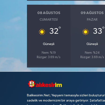
08 AĞUSTOS
09 AĞUSTOS
CUMARTESI
PAZAR
°
°
32
33
Güneşli
Güneşli
Nem: %19
Nem: %24
Rüzgar: 3.69 m/s
Rüzgar: 3.69 m/s
Balikesirim.Net; Yepyeni temasıyla sizleri buluşturu
sadelik ve modernizmi bir araya getiriyor. Şatafatta