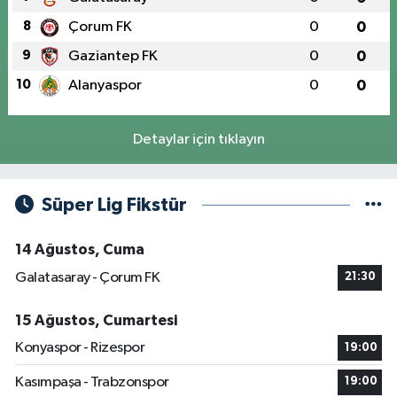
8
Çorum FK
0
0
9
Gaziantep FK
0
0
10
Alanyaspor
0
0
Detaylar için tıklayın
Süper Lig Fikstür
14 Ağustos, Cuma
Galatasaray - Çorum FK
21:30
15 Ağustos, Cumartesi
Konyaspor - Rizespor
19:00
Kasımpaşa - Trabzonspor
19:00