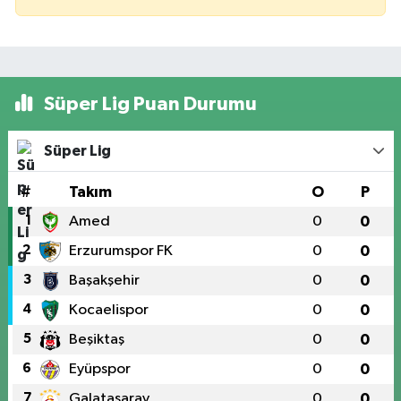
Süper Lig Puan Durumu
Süper Lig
#
Takım
O
P
1
Amed
0
0
2
Erzurumspor FK
0
0
3
Başakşehir
0
0
4
Kocaelispor
0
0
5
Beşiktaş
0
0
6
Eyüpspor
0
0
7
Galatasaray
0
0