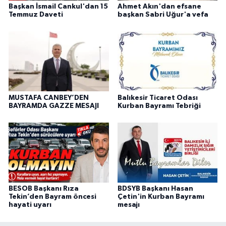
Başkan İsmail Cankul'dan 15
Ahmet Akın'dan efsane
Temmuz Daveti
başkan Sabri Uğur'a vefa
MUSTAFA CANBEY’DEN
Balıkesir Ticaret Odası
BAYRAMDA GAZZE MESAJI
Kurban Bayramı Tebriği
BESOB Başkanı Rıza
BDSYB Başkanı Hasan
Tekin’den Bayram öncesi
Çetin'in Kurban Bayramı
hayati uyarı
mesajı