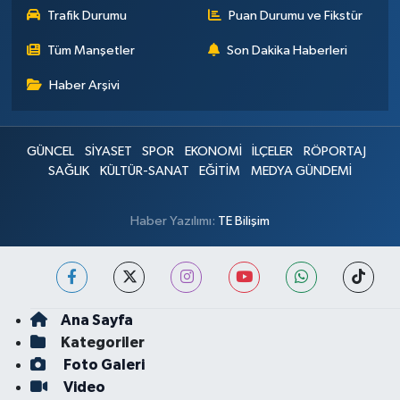
Trafik Durumu
Puan Durumu ve Fikstür
Tüm Manşetler
Son Dakika Haberleri
Haber Arşivi
GÜNCEL
SİYASET
SPOR
EKONOMİ
İLÇELER
RÖPORTAJ
SAĞLIK
KÜLTÜR-SANAT
EĞİTİM
MEDYA GÜNDEMİ
Haber Yazılımı:
TE Bilişim
Ana Sayfa
Kategoriler
Foto Galeri
Video