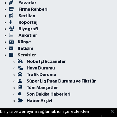
Yazarlar
Firma Rehberi
Seri İlan
Röportaj
Biyografi
Anketler
Künye
İletişim
Servisler
Nöbetçi Eczaneler
Hava Durumu
Trafik Durumu
Süper Lig Puan Durumu ve Fikstür
Tüm Manşetler
Son Dakika Haberleri
Haber Arşivi
En iyi site deneyimi sağlamak için çerezlerden