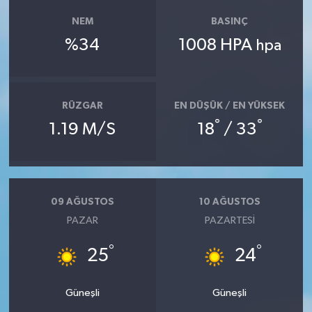
NEM
BASINÇ
%34
1008 HPA
hpa
RÜZGAR
EN DÜŞÜK / EN YÜKSEK
°
°
1.19 M/S
18
/ 33
09 AĞUSTOS
10 AĞUSTOS
PAZAR
PAZARTESI
°
°
25
24
Güneşli
Güneşli