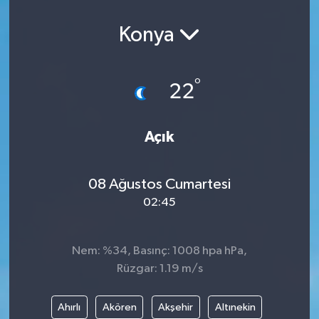
Konya
°
22
Açık
08 Ağustos Cumartesi
02:45
Nem: %34, Basınç: 1008 hpa hPa,
Rüzgar: 1.19 m/s
Ahırlı
Akören
Akşehir
Altınekin