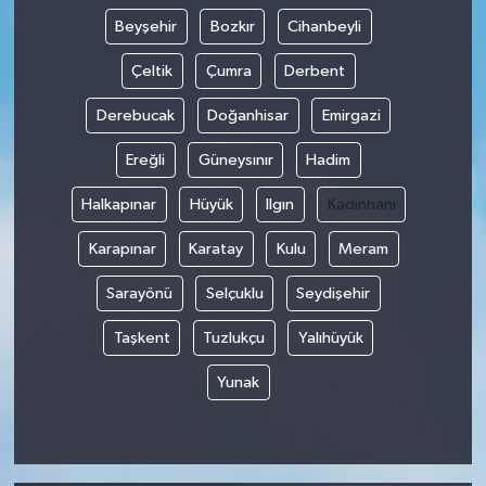
Beyşehir
Bozkır
Cihanbeyli
Çeltik
Çumra
Derbent
Derebucak
Doğanhisar
Emirgazi
Ereğli
Güneysınır
Hadim
Halkapınar
Hüyük
Ilgın
Kadınhanı
Karapınar
Karatay
Kulu
Meram
Sarayönü
Selçuklu
Seydişehir
Taşkent
Tuzlukçu
Yalıhüyük
Yunak