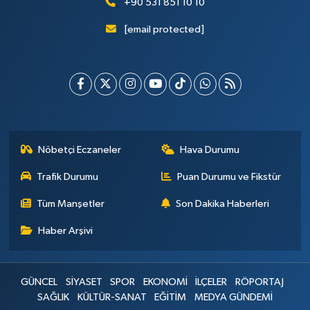
+90 531 851 10 10
[email protected]
Nöbetçi Eczaneler
Hava Durumu
Trafik Durumu
Puan Durumu ve Fikstür
Tüm Manşetler
Son Dakika Haberleri
Haber Arşivi
GÜNCEL
SİYASET
SPOR
EKONOMİ
İLÇELER
RÖPORTAJ
SAĞLIK
KÜLTÜR-SANAT
EĞİTİM
MEDYA GÜNDEMİ